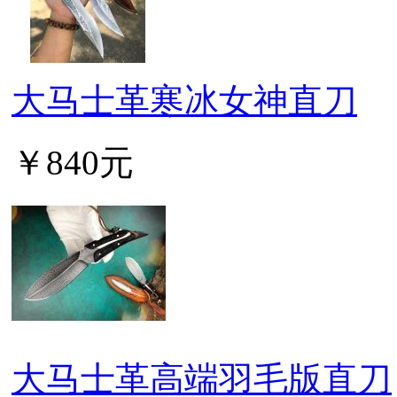
大马士革寒冰女神直刀
￥840元
大马士革高端羽毛版直刀