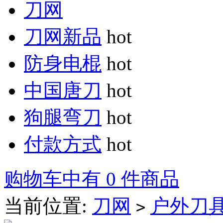
刀网
刀网新品
hot
防身电棍
hot
中国唐刀
hot
狗腿弯刀
hot
付款方式
hot
购物车中有 0 件商品
当前位置:
刀网
户外刀
>