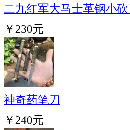
二九红军大马士革钢小砍
￥230元
神奇药笔刀
￥240元