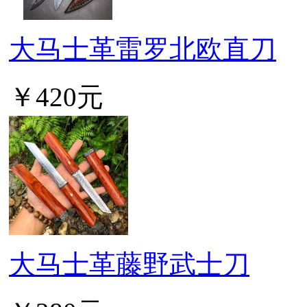
大马士革雷罗北欧直刀
￥420元
大马士革藤野武士刀