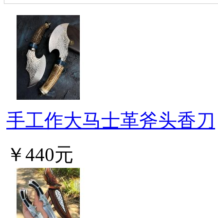
手工作大马士革斧头香刀
￥440元