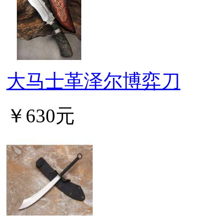
大马士革泽尔博弈刀
￥630元