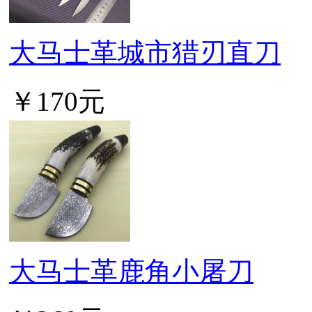
大马士革城市猎刃直刀
￥170元
大马士革鹿角小屠刀