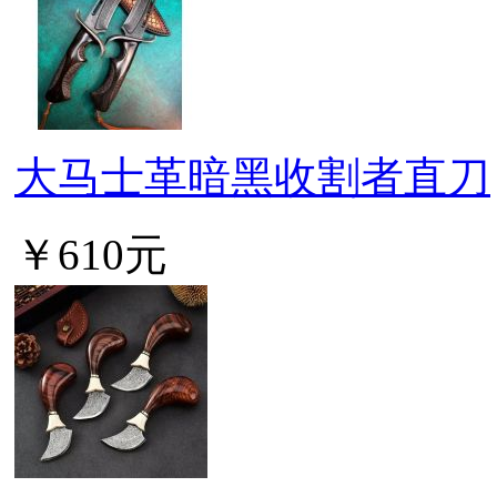
大马士革暗黑收割者直刀
￥610元