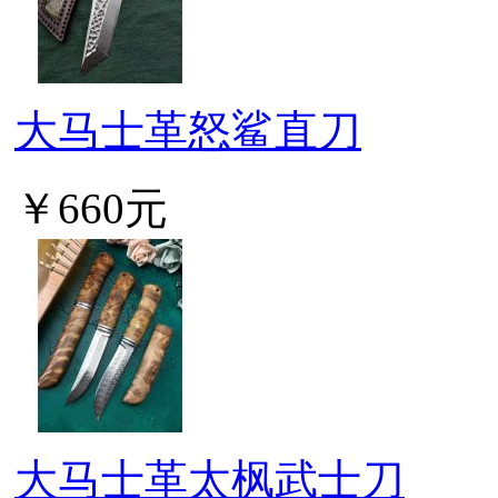
大马士革怒鲨直刀
￥660元
大马士革太枫武士刀