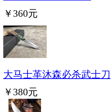
￥360元
大马士革沐森必杀武士刀
￥380元