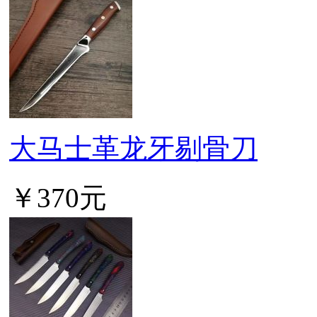
大马士革龙牙剔骨刀
￥370元