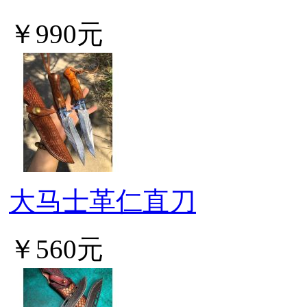
￥990元
大马士革仁直刀
￥560元