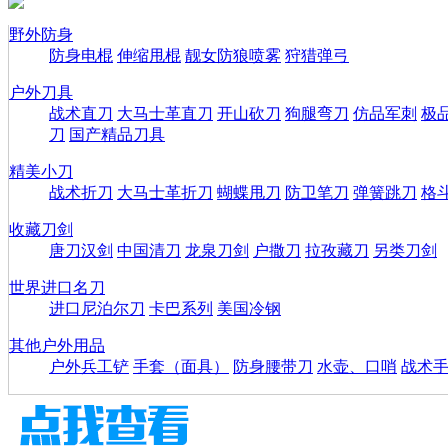
野外防身
防身电棍
伸缩甩棍
靓女防狼喷雾
狩猎弹弓
户外刀具
战术直刀
大马士革直刀
开山砍刀
狗腿弯刀
仿品军刺
极
刀
国产精品刀具
精美小刀
战术折刀
大马士革折刀
蝴蝶甩刀
防卫笔刀
弹簧跳刀
格
收藏刀剑
唐刀汉剑
中国清刀
龙泉刀剑
户撒刀
拉孜藏刀
另类刀剑
世界进口名刀
进口尼泊尔刀
卡巴系列
美国冷钢
其他户外用品
户外兵工铲
手套（面具）
防身腰带刀
水壶、口哨
战术