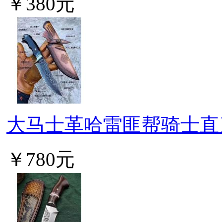
￥380元
大马士革哈雷匪帮骑士直
￥780元