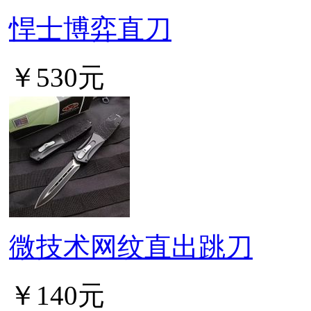
悍士博弈直刀
￥530元
微技术网纹直出跳刀
￥140元