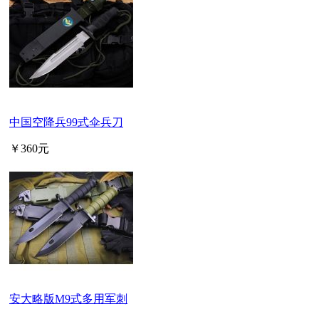
中国空降兵99式伞兵刀
￥360元
安大略版M9式多用军刺