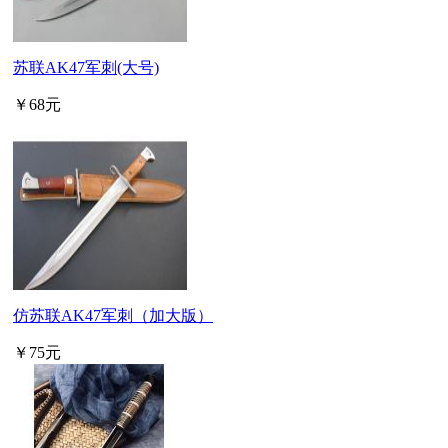
苏联AK47军刺(大号)
￥68元
仿苏联AK47军刺（加大版）
￥75元