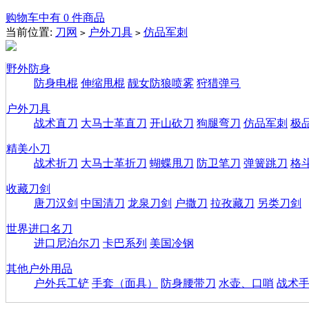
购物车中有 0 件商品
当前位置:
刀网
户外刀具
仿品军刺
>
>
野外防身
防身电棍
伸缩甩棍
靓女防狼喷雾
狩猎弹弓
户外刀具
战术直刀
大马士革直刀
开山砍刀
狗腿弯刀
仿品军刺
极
精美小刀
战术折刀
大马士革折刀
蝴蝶甩刀
防卫笔刀
弹簧跳刀
格
收藏刀剑
唐刀汉剑
中国清刀
龙泉刀剑
户撒刀
拉孜藏刀
另类刀剑
世界进口名刀
进口尼泊尔刀
卡巴系列
美国冷钢
其他户外用品
户外兵工铲
手套（面具）
防身腰带刀
水壶、口哨
战术