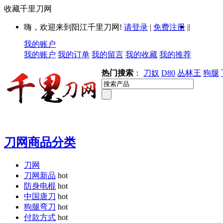
收藏千里刀网
|
嗨，欢迎来到阳江千里刀网!
请登录
|
免费注册
|
我的账户
我的账户
我的订单
我的留言
我的收藏
我的推荐
热门搜索
：
刀奴
D80
丛林王
狗腿
刀网商品分类
刀网
刀网新品
hot
防身电棍
hot
中国唐刀
hot
狗腿弯刀
hot
付款方式
hot