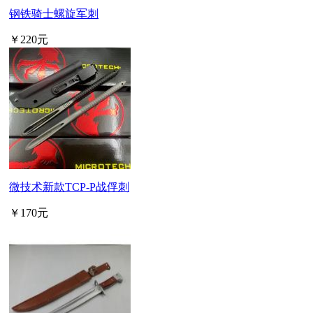
钢铁骑士螺旋军刺
￥220元
微技术新款TCP-P战俘刺
￥170元