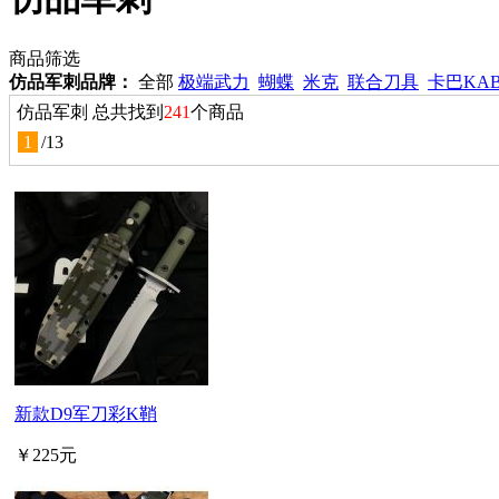
商品筛选
仿品军刺品牌：
全部
极端武力
蝴蝶
米克
联合刀具
卡巴KA
仿品军刺 总共找到
241
个商品
1
/
13
新款D9军刀彩K鞘
￥225元