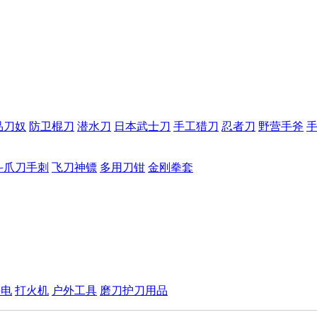
品刀奴
防卫棍刀
潜水刀
日本武士刀
手工猎刀
忍者刀
野营手斧
斗爪刀手刺
飞刀神镖
多用刀钳
金刚拳套
手电
打火机
户外工具
磨刀护刀用品