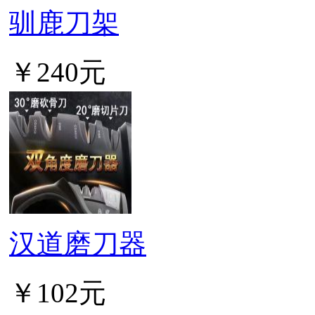
驯鹿刀架
￥240元
汉道磨刀器
￥102元