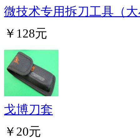
微技术专用拆刀工具（大
￥128元
戈博刀套
￥20元