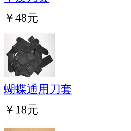
￥48元
蝴蝶通用刀套
￥18元