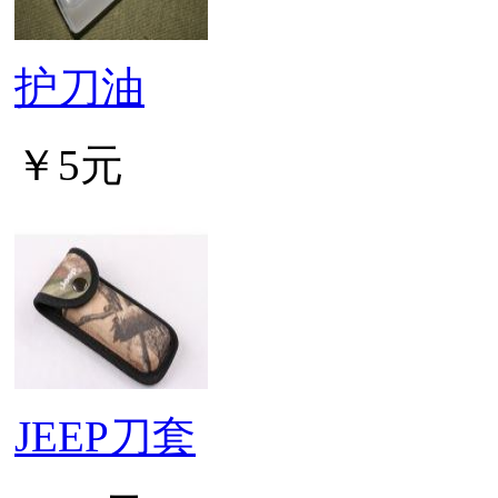
护刀油
￥5元
JEEP刀套