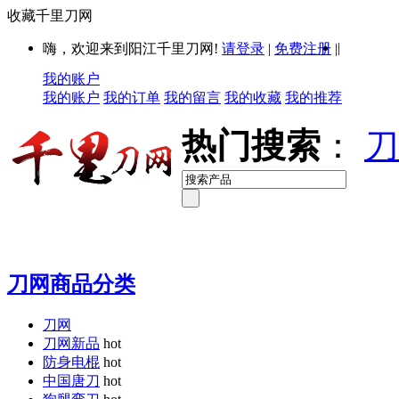
收藏千里刀网
|
嗨，欢迎来到阳江千里刀网!
请登录
|
免费注册
|
我的账户
我的账户
我的订单
我的留言
我的收藏
我的推荐
热门搜索
：
刀
刀网商品分类
刀网
刀网新品
hot
防身电棍
hot
中国唐刀
hot