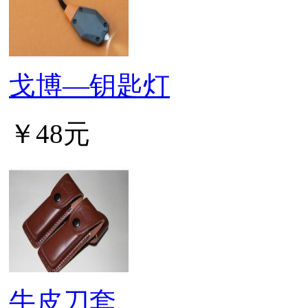
戈博—钥匙灯
￥48元
牛皮刀套