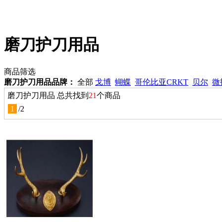
磨刀护刀用品
商品筛选
磨刀护刀用品品牌：
全部
戈博
蝴蝶
哥伦比亚CRKT
贝尔
微
磨刀护刀用品 总共找到
21
个商品
1
/
2