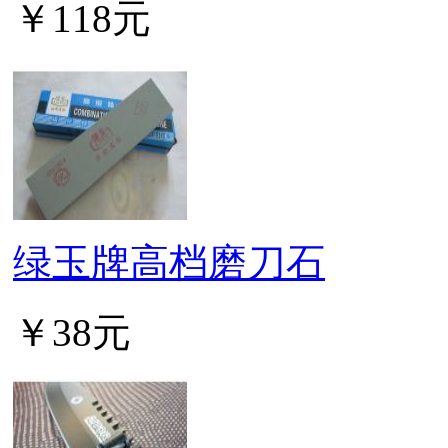
￥118元
绿玉牌高档磨刀石
￥38元