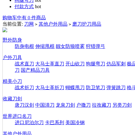
狗腿弯刀
hot
付款方式
hot
购物车中有 0 件商品
当前位置:
刀网
其他户外用品
磨刀护刀用品
>
>
野外防身
防身电棍
伸缩甩棍
靓女防狼喷雾
狩猎弹弓
户外刀具
战术直刀
大马士革直刀
开山砍刀
狗腿弯刀
仿品军刺
极
刀
国产精品刀具
精美小刀
战术折刀
大马士革折刀
蝴蝶甩刀
防卫笔刀
弹簧跳刀
格
收藏刀剑
唐刀汉剑
中国清刀
龙泉刀剑
户撒刀
拉孜藏刀
另类刀剑
世界进口名刀
进口尼泊尔刀
卡巴系列
美国冷钢
其他户外用品