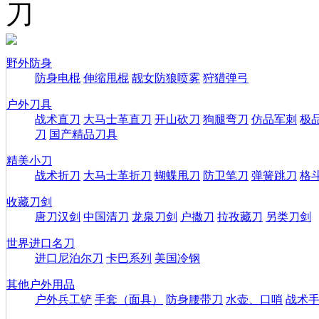
刀
野外防身
防身电棍
伸缩甩棍
靓女防狼喷雾
狩猎弹弓
户外刀具
战术直刀
大马士革直刀
开山砍刀
狗腿弯刀
仿品军刺
极
刀
国产精品刀具
精美小刀
战术折刀
大马士革折刀
蝴蝶甩刀
防卫笔刀
弹簧跳刀
格
收藏刀剑
唐刀汉剑
中国清刀
龙泉刀剑
户撒刀
拉孜藏刀
另类刀剑
世界进口名刀
进口尼泊尔刀
卡巴系列
美国冷钢
其他户外用品
户外兵工铲
手套（面具）
防身腰带刀
水壶、口哨
战术