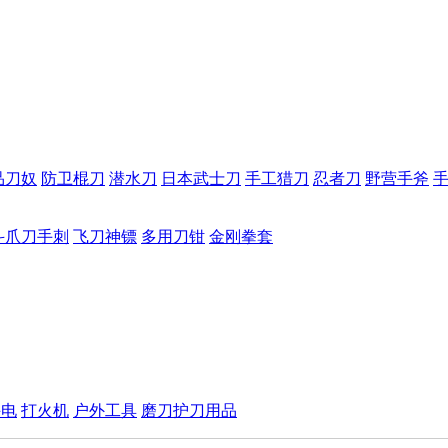
品刀奴
防卫棍刀
潜水刀
日本武士刀
手工猎刀
忍者刀
野营手斧
斗爪刀手刺
飞刀神镖
多用刀钳
金刚拳套
手电
打火机
户外工具
磨刀护刀用品