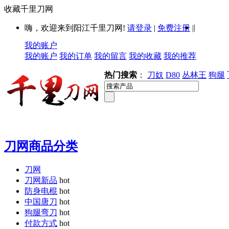
收藏千里刀网
|
嗨，欢迎来到阳江千里刀网!
请登录
|
免费注册
|
我的账户
我的账户
我的订单
我的留言
我的收藏
我的推荐
热门搜索
：
刀奴
D80
丛林王
狗腿
刀网商品分类
刀网
刀网新品
hot
防身电棍
hot
中国唐刀
hot
狗腿弯刀
hot
付款方式
hot