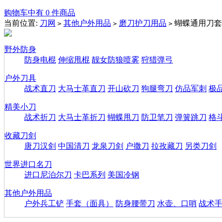
购物车中有 0 件商品
当前位置:
刀网
其他户外用品
磨刀护刀用品
蝴蝶通用刀套
>
>
>
野外防身
防身电棍
伸缩甩棍
靓女防狼喷雾
狩猎弹弓
户外刀具
战术直刀
大马士革直刀
开山砍刀
狗腿弯刀
仿品军刺
极
精美小刀
战术折刀
大马士革折刀
蝴蝶甩刀
防卫笔刀
弹簧跳刀
格
收藏刀剑
唐刀汉剑
中国清刀
龙泉刀剑
户撒刀
拉孜藏刀
另类刀剑
世界进口名刀
进口尼泊尔刀
卡巴系列
美国冷钢
其他户外用品
户外兵工铲
手套（面具）
防身腰带刀
水壶、口哨
战术