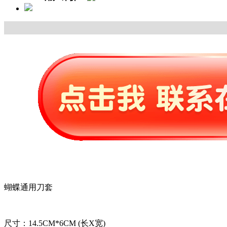
蝴蝶通用刀套
尺寸：14.5CM*6CM (长X宽)