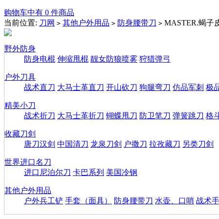
购物车中有 0 件商品
当前位置:
刀网
其他户外用品
防身腰带刀
MASTER.蝎子
>
>
>
野外防身
防身电棍
伸缩甩棍
靓女防狼喷雾
狩猎弹弓
户外刀具
战术直刀
大马士革直刀
开山砍刀
狗腿弯刀
仿品军刺
极
精美小刀
战术折刀
大马士革折刀
蝴蝶甩刀
防卫笔刀
弹簧跳刀
格
收藏刀剑
唐刀汉剑
中国清刀
龙泉刀剑
户撒刀
拉孜藏刀
另类刀剑
世界进口名刀
进口尼泊尔刀
卡巴系列
美国冷钢
其他户外用品
户外兵工铲
手套（面具）
防身腰带刀
水壶、口哨
战术