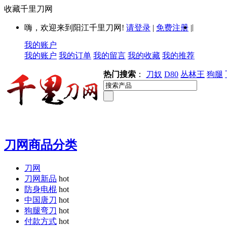
收藏千里刀网
|
嗨，欢迎来到阳江千里刀网!
请登录
|
免费注册
|
我的账户
我的账户
我的订单
我的留言
我的收藏
我的推荐
热门搜索
：
刀奴
D80
丛林王
狗腿
刀网商品分类
刀网
刀网新品
hot
防身电棍
hot
中国唐刀
hot
狗腿弯刀
hot
付款方式
hot