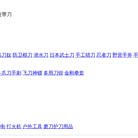
皮带刀
品刀奴
防卫棍刀
潜水刀
日本武士刀
手工猎刀
忍者刀
野营手斧
斗爪刀手刺
飞刀神镖
多用刀钳
金刚拳套
手电
打火机
户外工具
磨刀护刀用品