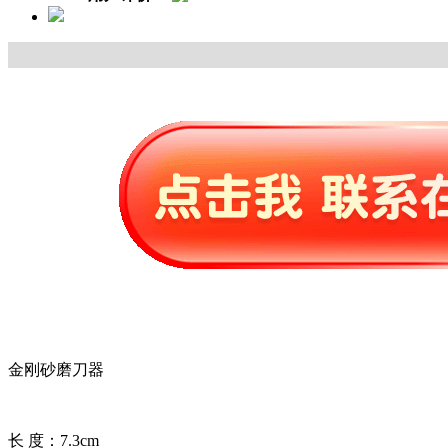
金刚砂磨刀器
长 度：7.3cm