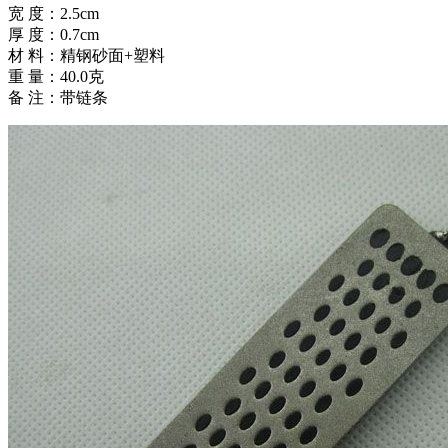
宽 度：2.5cm
厚 度：0.7cm
材 料：精钢砂面+塑料
重 量：40.0克
备 注：带链条