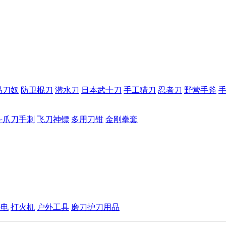
品刀奴
防卫棍刀
潜水刀
日本武士刀
手工猎刀
忍者刀
野营手斧
斗爪刀手刺
飞刀神镖
多用刀钳
金刚拳套
手电
打火机
户外工具
磨刀护刀用品