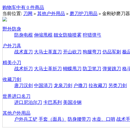
购物车中有 0 件商品
当前位置:
刀网
其他户外用品
磨刀护刀用品
金刚砂磨刀器
>
>
>
野外防身
防身电棍
伸缩甩棍
靓女防狼喷雾
狩猎弹弓
户外刀具
战术直刀
大马士革直刀
开山砍刀
狗腿弯刀
仿品军刺
极
精美小刀
战术折刀
大马士革折刀
蝴蝶甩刀
防卫笔刀
弹簧跳刀
格
收藏刀剑
唐刀汉剑
中国清刀
龙泉刀剑
户撒刀
拉孜藏刀
另类刀剑
世界进口名刀
进口尼泊尔刀
卡巴系列
美国冷钢
其他户外用品
户外兵工铲
手套（面具）
防身腰带刀
水壶、口哨
战术