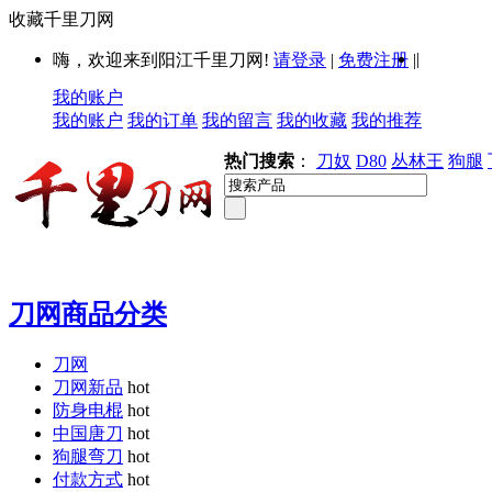
收藏千里刀网
|
嗨，欢迎来到阳江千里刀网!
请登录
|
免费注册
|
我的账户
我的账户
我的订单
我的留言
我的收藏
我的推荐
热门搜索
：
刀奴
D80
丛林王
狗腿
刀网商品分类
刀网
刀网新品
hot
防身电棍
hot
中国唐刀
hot
狗腿弯刀
hot
付款方式
hot