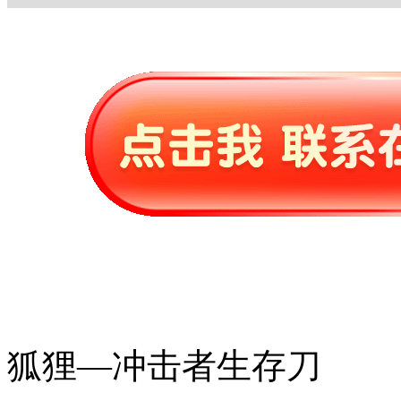
狐狸—冲击者生存刀