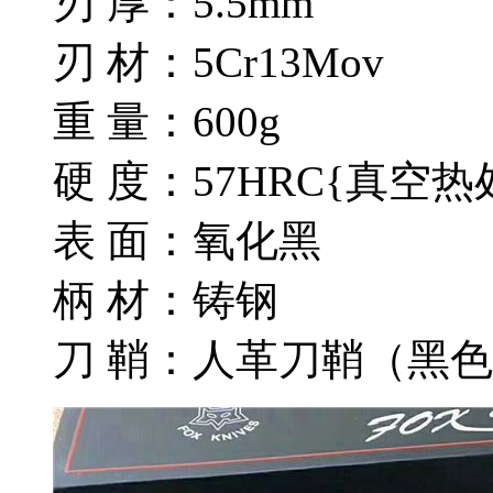
刃 厚：5.5mm
刃 材：5Cr13Mov
重 量：600g
硬 度：57HRC{真空
表 面：氧化黑
柄 材：铸钢
刀 鞘：人革刀鞘（黑