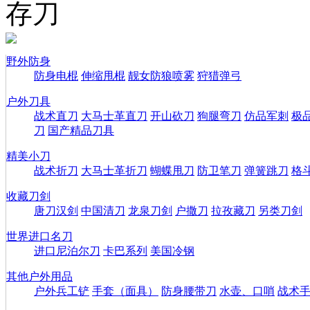
存刀
野外防身
防身电棍
伸缩甩棍
靓女防狼喷雾
狩猎弹弓
户外刀具
战术直刀
大马士革直刀
开山砍刀
狗腿弯刀
仿品军刺
极
刀
国产精品刀具
精美小刀
战术折刀
大马士革折刀
蝴蝶甩刀
防卫笔刀
弹簧跳刀
格
收藏刀剑
唐刀汉剑
中国清刀
龙泉刀剑
户撒刀
拉孜藏刀
另类刀剑
世界进口名刀
进口尼泊尔刀
卡巴系列
美国冷钢
其他户外用品
户外兵工铲
手套（面具）
防身腰带刀
水壶、口哨
战术