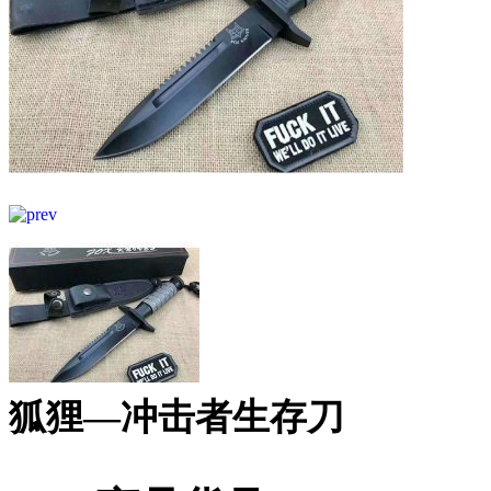
狐狸—冲击者生存刀