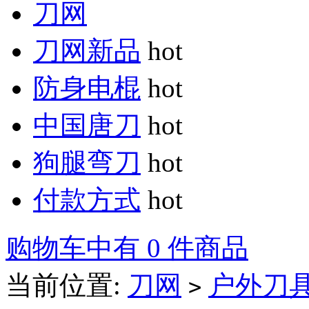
刀网
刀网新品
hot
防身电棍
hot
中国唐刀
hot
狗腿弯刀
hot
付款方式
hot
购物车中有 0 件商品
当前位置:
刀网
户外刀
>