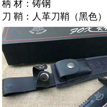
柄 材：铸钢
刀 鞘：人革刀鞘（黑色）