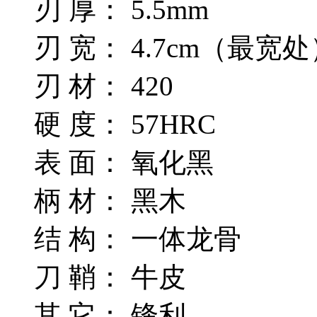
刃 厚： 5.5mm
刃 宽： 4.7cm（最宽
刃 材： 420
硬 度： 57HRC
表 面： 氧化黑
柄 材： 黑木
结 构： 一体龙骨
刀 鞘： 牛皮
其 它： 锋利