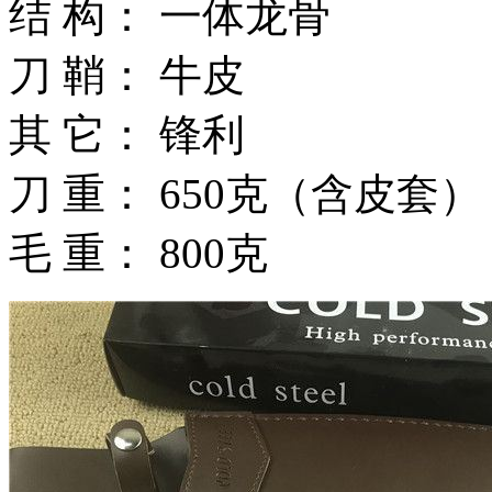
结 构： 一体龙骨
刀 鞘： 牛皮
其 它： 锋利
刀 重： 650克（含皮套）
毛 重： 800克