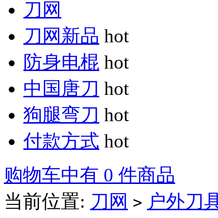
刀网
刀网新品
hot
防身电棍
hot
中国唐刀
hot
狗腿弯刀
hot
付款方式
hot
购物车中有 0 件商品
当前位置:
刀网
户外刀
>