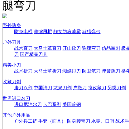
腿弯刀
野外防身
防身电棍
伸缩甩棍
靓女防狼喷雾
狩猎弹弓
户外刀具
战术直刀
大马士革直刀
开山砍刀
狗腿弯刀
仿品军刺
极
刀
国产精品刀具
精美小刀
战术折刀
大马士革折刀
蝴蝶甩刀
防卫笔刀
弹簧跳刀
格
收藏刀剑
唐刀汉剑
中国清刀
龙泉刀剑
户撒刀
拉孜藏刀
另类刀剑
世界进口名刀
进口尼泊尔刀
卡巴系列
美国冷钢
其他户外用品
户外兵工铲
手套（面具）
防身腰带刀
水壶、口哨
战术