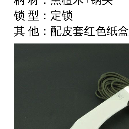
锁 型：定锁
其 他：配皮套红色纸盒