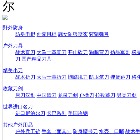
尔
野外防身
防身电棍
伸缩甩棍
靓女防狼喷雾
狩猎弹弓
户外刀具
战术直刀
大马士革直刀
开山砍刀
狗腿弯刀
仿品军刺
极
刀
国产精品刀具
精美小刀
战术折刀
大马士革折刀
蝴蝶甩刀
防卫笔刀
弹簧跳刀
格
收藏刀剑
唐刀汉剑
中国清刀
龙泉刀剑
户撒刀
拉孜藏刀
另类刀剑
世界进口名刀
进口尼泊尔刀
卡巴系列
美国冷钢
其他户外用品
户外兵工铲
手套（面具）
防身腰带刀
水壶、口哨
战术