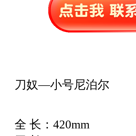
刀奴—小号尼泊尔
全 长：420mm