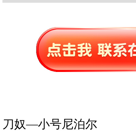
刀奴—小号尼泊尔