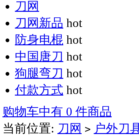
刀网
刀网新品
hot
防身电棍
hot
中国唐刀
hot
狗腿弯刀
hot
付款方式
hot
购物车中有 0 件商品
当前位置:
刀网
户外刀
>