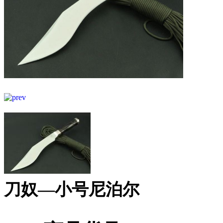
刀奴—小号尼泊尔