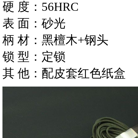
硬 度：56HRC
表 面：砂光
柄 材：黑檀木+钢头
锁 型：定锁
其 他：配皮套红色纸盒