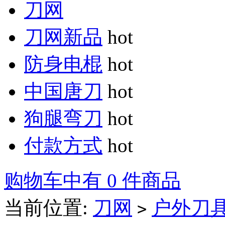
刀网
刀网新品
hot
防身电棍
hot
中国唐刀
hot
狗腿弯刀
hot
付款方式
hot
购物车中有 0 件商品
当前位置:
刀网
户外刀
>