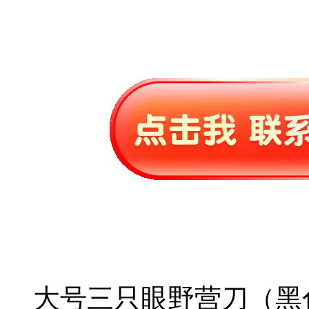
大号三只眼野营刀（黑