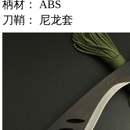
柄材： ABS
刀鞘： 尼龙套