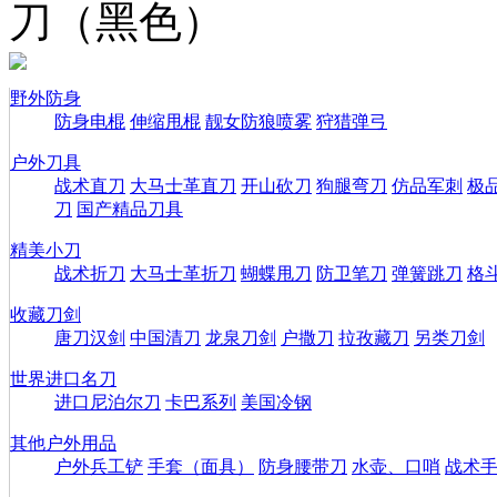
刀（黑色）
野外防身
防身电棍
伸缩甩棍
靓女防狼喷雾
狩猎弹弓
户外刀具
战术直刀
大马士革直刀
开山砍刀
狗腿弯刀
仿品军刺
极
刀
国产精品刀具
精美小刀
战术折刀
大马士革折刀
蝴蝶甩刀
防卫笔刀
弹簧跳刀
格
收藏刀剑
唐刀汉剑
中国清刀
龙泉刀剑
户撒刀
拉孜藏刀
另类刀剑
世界进口名刀
进口尼泊尔刀
卡巴系列
美国冷钢
其他户外用品
户外兵工铲
手套（面具）
防身腰带刀
水壶、口哨
战术