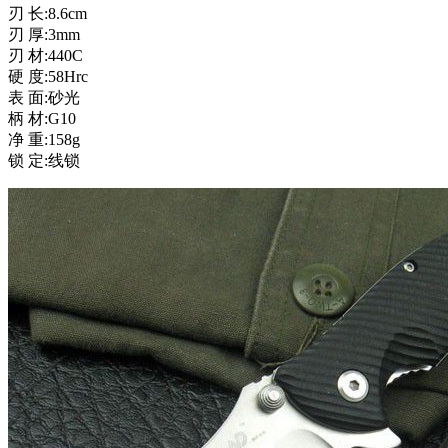
刃 长:8.6cm
刃 厚:3mm
刃 材:440C
硬 度:58Hrc
表 面:砂光
柄 材:G10
净 重:158g
锁 定:线锁