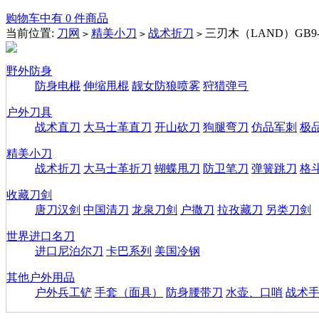
购物车中有 0 件商品
当前位置:
刀网
精美小刀
战术折刀
三刃木（LAND）GB9-9
>
>
>
野外防身
防身电棍
伸缩甩棍
靓女防狼喷雾
狩猎弹弓
户外刀具
战术直刀
大马士革直刀
开山砍刀
狗腿弯刀
仿品军刺
极
精美小刀
战术折刀
大马士革折刀
蝴蝶甩刀
防卫笔刀
弹簧跳刀
格
收藏刀剑
唐刀汉剑
中国清刀
龙泉刀剑
户撒刀
拉孜藏刀
另类刀剑
世界进口名刀
进口尼泊尔刀
卡巴系列
美国冷钢
其他户外用品
户外兵工铲
手套（面具）
防身腰带刀
水壶、口哨
战术