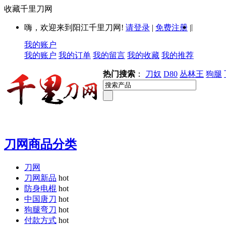
收藏千里刀网
|
嗨，欢迎来到阳江千里刀网!
请登录
|
免费注册
|
我的账户
我的账户
我的订单
我的留言
我的收藏
我的推荐
热门搜索
：
刀奴
D80
丛林王
狗腿
刀网商品分类
刀网
刀网新品
hot
防身电棍
hot
中国唐刀
hot
狗腿弯刀
hot
付款方式
hot