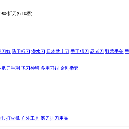
08折刀(G10柄)
品刀奴
防卫棍刀
潜水刀
日本武士刀
手工猎刀
忍者刀
野营手斧
斗爪刀手刺
飞刀神镖
多用刀钳
金刚拳套
手电
打火机
户外工具
磨刀护刀用品