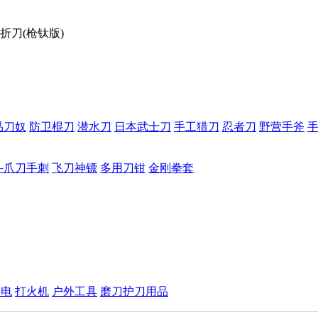
T折刀(枪钛版)
品刀奴
防卫棍刀
潜水刀
日本武士刀
手工猎刀
忍者刀
野营手斧
斗爪刀手刺
飞刀神镖
多用刀钳
金刚拳套
手电
打火机
户外工具
磨刀护刀用品