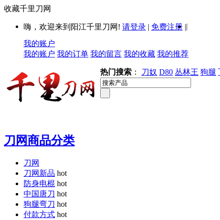
收藏千里刀网
|
嗨，欢迎来到阳江千里刀网!
请登录
|
免费注册
|
我的账户
我的账户
我的订单
我的留言
我的收藏
我的推荐
热门搜索
：
刀奴
D80
丛林王
狗腿
刀网商品分类
刀网
刀网新品
hot
防身电棍
hot
中国唐刀
hot
狗腿弯刀
hot
付款方式
hot