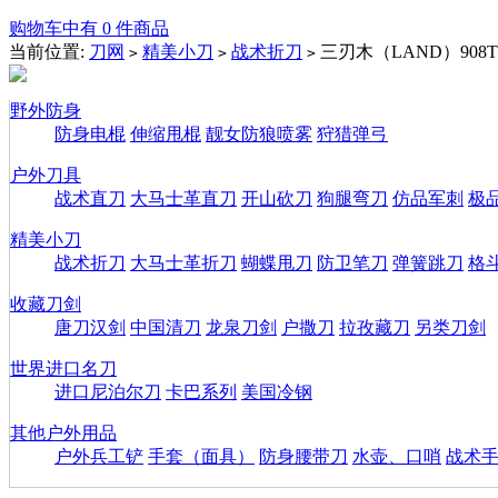
购物车中有 0 件商品
当前位置:
刀网
精美小刀
战术折刀
三刃木（LAND）908
>
>
>
野外防身
防身电棍
伸缩甩棍
靓女防狼喷雾
狩猎弹弓
户外刀具
战术直刀
大马士革直刀
开山砍刀
狗腿弯刀
仿品军刺
极
精美小刀
战术折刀
大马士革折刀
蝴蝶甩刀
防卫笔刀
弹簧跳刀
格
收藏刀剑
唐刀汉剑
中国清刀
龙泉刀剑
户撒刀
拉孜藏刀
另类刀剑
世界进口名刀
进口尼泊尔刀
卡巴系列
美国冷钢
其他户外用品
户外兵工铲
手套（面具）
防身腰带刀
水壶、口哨
战术