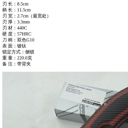
刃 长：8.5cm
柄 长：11.5cm
刃 宽：2.7cm（最宽处）
刃 厚：3.3mm
刃 材：440C
硬 度：57HRC
刀 柄：双色G10
表 面：镀钛
锁定方式：侧锁
重 量：220.0克
备 注：带背夹