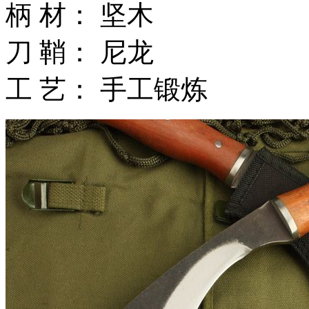
柄 材： 坚木
刀 鞘： 尼龙
工 艺： 手工锻炼