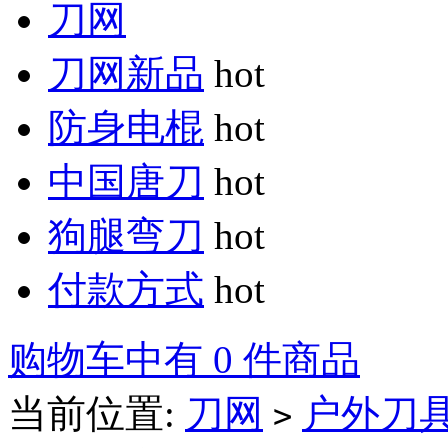
刀网
刀网新品
hot
防身电棍
hot
中国唐刀
hot
狗腿弯刀
hot
付款方式
hot
购物车中有 0 件商品
当前位置:
刀网
户外刀
>