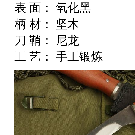
表 面： 氧化黑
柄 材： 坚木
刀 鞘： 尼龙
工 艺： 手工锻炼