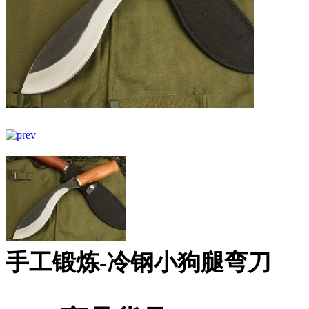
手工锻炼-冷钢小狗腿弯刀