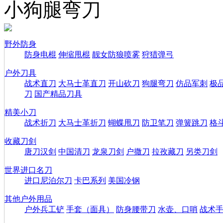
小狗腿弯刀
野外防身
防身电棍
伸缩甩棍
靓女防狼喷雾
狩猎弹弓
户外刀具
战术直刀
大马士革直刀
开山砍刀
狗腿弯刀
仿品军刺
极
刀
国产精品刀具
精美小刀
战术折刀
大马士革折刀
蝴蝶甩刀
防卫笔刀
弹簧跳刀
格
收藏刀剑
唐刀汉剑
中国清刀
龙泉刀剑
户撒刀
拉孜藏刀
另类刀剑
世界进口名刀
进口尼泊尔刀
卡巴系列
美国冷钢
其他户外用品
户外兵工铲
手套（面具）
防身腰带刀
水壶、口哨
战术