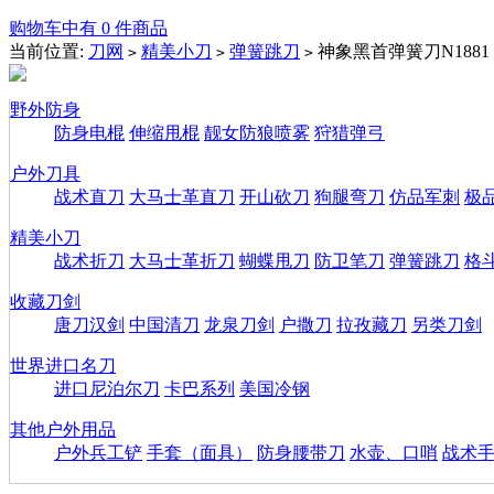
购物车中有 0 件商品
当前位置:
刀网
精美小刀
弹簧跳刀
神象黑首弹簧刀N1881
>
>
>
野外防身
防身电棍
伸缩甩棍
靓女防狼喷雾
狩猎弹弓
户外刀具
战术直刀
大马士革直刀
开山砍刀
狗腿弯刀
仿品军刺
极
精美小刀
战术折刀
大马士革折刀
蝴蝶甩刀
防卫笔刀
弹簧跳刀
格
收藏刀剑
唐刀汉剑
中国清刀
龙泉刀剑
户撒刀
拉孜藏刀
另类刀剑
世界进口名刀
进口尼泊尔刀
卡巴系列
美国冷钢
其他户外用品
户外兵工铲
手套（面具）
防身腰带刀
水壶、口哨
战术