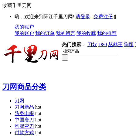
收藏千里刀网
|
嗨，欢迎来到阳江千里刀网!
请登录
|
免费注册
|
我的账户
我的账户
我的订单
我的留言
我的收藏
我的推荐
热门搜索
：
刀奴
D80
丛林王
狗腿
刀网商品分类
刀网
刀网新品
hot
防身电棍
hot
中国唐刀
hot
狗腿弯刀
hot
付款方式
hot