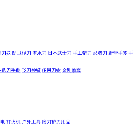
品刀奴
防卫棍刀
潜水刀
日本武士刀
手工猎刀
忍者刀
野营手斧
斗爪刀手刺
飞刀神镖
多用刀钳
金刚拳套
手电
打火机
户外工具
磨刀护刀用品