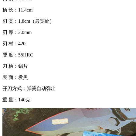
柄 长：11.4cm
刃 宽：1.8cm（最宽处）
刃 厚：2.0mm
刃 材：420
硬 度：55HRC
刀 柄：铝片
表 面：发黑
开刀方式：弹簧自动弹出
重 量：140克