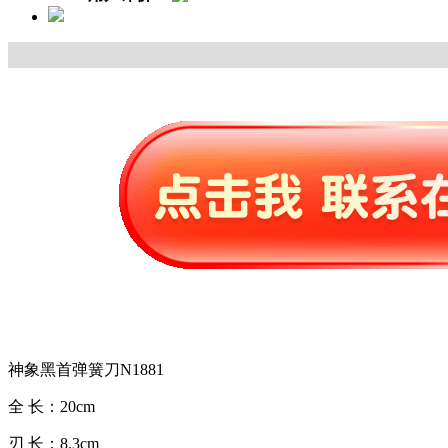
神象黑首弹簧刀N1881
全 长：20cm
刃 长：8.3cm