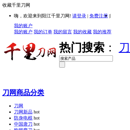
收藏千里刀网
|
嗨，欢迎来到阳江千里刀网!
请登录
|
免费注册
|
我的账户
我的账户
我的订单
我的留言
我的收藏
我的推荐
热门搜索
：
刀
刀网商品分类
刀网
刀网新品
hot
防身电棍
hot
中国唐刀
hot