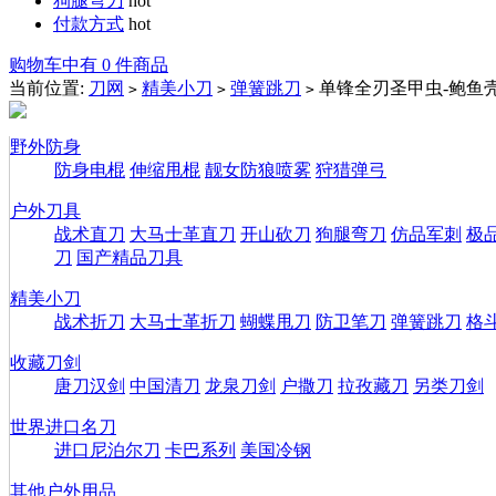
狗腿弯刀
hot
付款方式
hot
购物车中有 0 件商品
当前位置:
刀网
精美小刀
弹簧跳刀
单锋全刃圣甲虫-鲍鱼
>
>
>
野外防身
防身电棍
伸缩甩棍
靓女防狼喷雾
狩猎弹弓
户外刀具
战术直刀
大马士革直刀
开山砍刀
狗腿弯刀
仿品军刺
极
刀
国产精品刀具
精美小刀
战术折刀
大马士革折刀
蝴蝶甩刀
防卫笔刀
弹簧跳刀
格
收藏刀剑
唐刀汉剑
中国清刀
龙泉刀剑
户撒刀
拉孜藏刀
另类刀剑
世界进口名刀
进口尼泊尔刀
卡巴系列
美国冷钢
其他户外用品