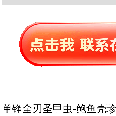
单锋全刃圣甲虫-鲍鱼壳