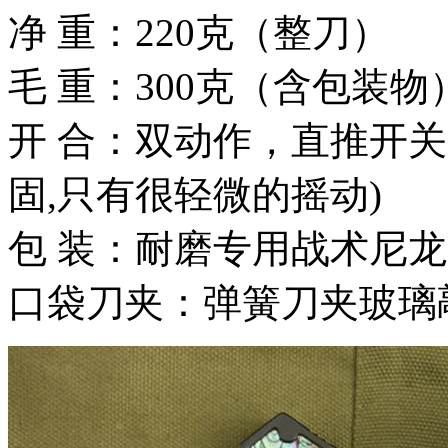
净 重：220克（整刀）
毛 重：300克（含包装物
开 合：双动作，直推开
固,只有很轻微的摇动)
包 装：耐磨专用战术尼
口袋刀夹：弹簧刀夹玻璃