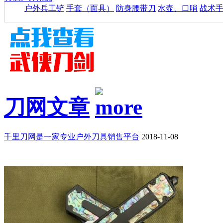
户外兵工铲
手套（面具）
防身腰带刀
水壶、口哨
战术
刀网文章
千里刀网是一家专业户外刀具销售平台
2018-11-08