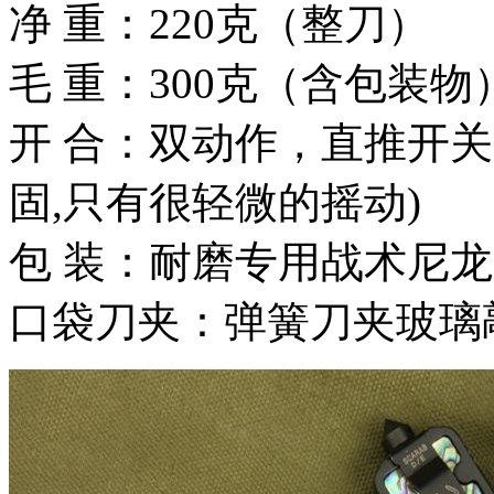
净 重：220克（整刀）
毛 重：300克（含包装物
开 合：双动作，直推开
固,只有很轻微的摇动)
包 装：耐磨专用战术尼
口袋刀夹：弹簧刀夹玻璃