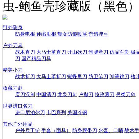
虫-鲍鱼壳珍藏版（黑色
野外防身
防身电棍
伸缩甩棍
靓女防狼喷雾
狩猎弹弓
户外刀具
战术直刀
大马士革直刀
开山砍刀
狗腿弯刀
仿品军刺
极
刀
国产精品刀具
精美小刀
战术折刀
大马士革折刀
蝴蝶甩刀
防卫笔刀
弹簧跳刀
格
收藏刀剑
唐刀汉剑
中国清刀
龙泉刀剑
户撒刀
拉孜藏刀
另类刀剑
世界进口名刀
进口尼泊尔刀
卡巴系列
美国冷钢
其他户外用品
户外兵工铲
手套（面具）
防身腰带刀
水壶、口哨
战术