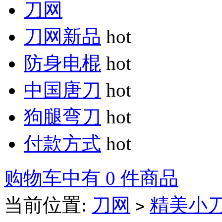
刀网
刀网新品
hot
防身电棍
hot
中国唐刀
hot
狗腿弯刀
hot
付款方式
hot
购物车中有 0 件商品
当前位置:
刀网
精美小
>