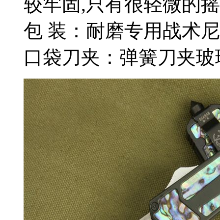
较牢固,只有很轻微的摇
包 装：耐磨专用战术
口袋刀夹：弹簧刀夹玻