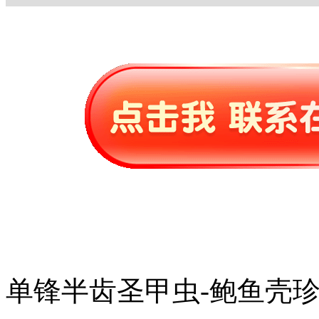
单锋半齿圣甲虫-鲍鱼壳