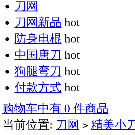
刀网
刀网新品
hot
防身电棍
hot
中国唐刀
hot
狗腿弯刀
hot
付款方式
hot
购物车中有 0 件商品
当前位置:
刀网
精美小
>