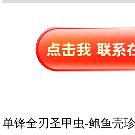
单锋全刃圣甲虫-鲍鱼壳