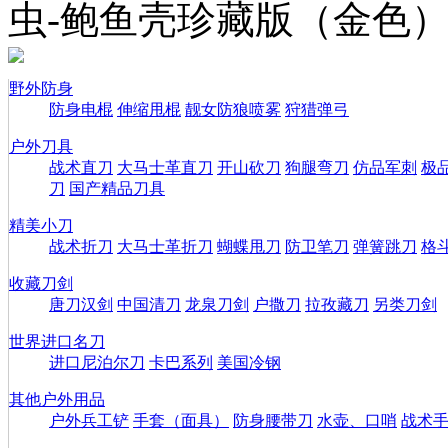
虫-鲍鱼壳珍藏版（金色
野外防身
防身电棍
伸缩甩棍
靓女防狼喷雾
狩猎弹弓
户外刀具
战术直刀
大马士革直刀
开山砍刀
狗腿弯刀
仿品军刺
极
刀
国产精品刀具
精美小刀
战术折刀
大马士革折刀
蝴蝶甩刀
防卫笔刀
弹簧跳刀
格
收藏刀剑
唐刀汉剑
中国清刀
龙泉刀剑
户撒刀
拉孜藏刀
另类刀剑
世界进口名刀
进口尼泊尔刀
卡巴系列
美国冷钢
其他户外用品
户外兵工铲
手套（面具）
防身腰带刀
水壶、口哨
战术