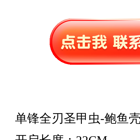
单锋全刃圣甲虫-鲍鱼