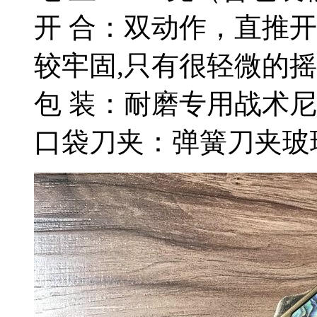
开 合：双动作，直推
较牢固,只有很轻微的摇
包 装：耐磨专用战术
口袋刀夹：弹簧刀夹玻