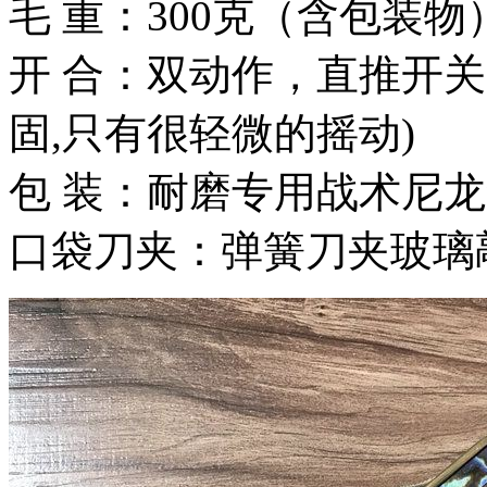
毛 重：300克（含包装物
开 合：双动作，直推开
固,只有很轻微的摇动)
包 装：耐磨专用战术尼
口袋刀夹：弹簧刀夹玻璃