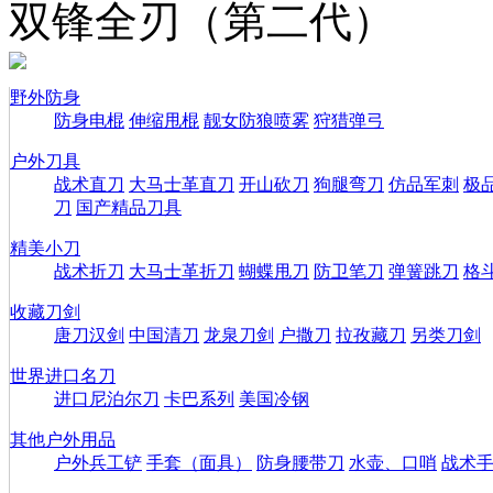
双锋全刃（第二代）
野外防身
防身电棍
伸缩甩棍
靓女防狼喷雾
狩猎弹弓
户外刀具
战术直刀
大马士革直刀
开山砍刀
狗腿弯刀
仿品军刺
极
刀
国产精品刀具
精美小刀
战术折刀
大马士革折刀
蝴蝶甩刀
防卫笔刀
弹簧跳刀
格
收藏刀剑
唐刀汉剑
中国清刀
龙泉刀剑
户撒刀
拉孜藏刀
另类刀剑
世界进口名刀
进口尼泊尔刀
卡巴系列
美国冷钢
其他户外用品
户外兵工铲
手套（面具）
防身腰带刀
水壶、口哨
战术