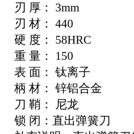
刃 厚： 3mm
刃 材： 440
硬 度： 58HRC
重 量： 150
表 面： 钛离子
柄 材： 锌铝合金
刀 鞘： 尼龙
锁 闭：直出弹簧刀