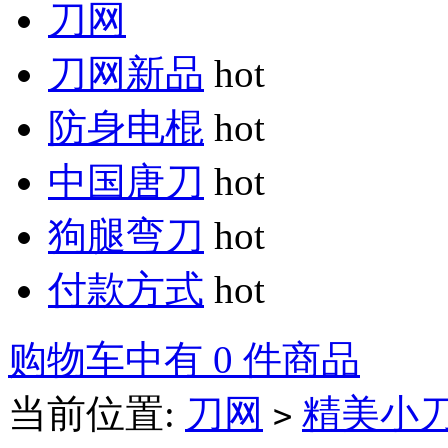
刀网
刀网新品
hot
防身电棍
hot
中国唐刀
hot
狗腿弯刀
hot
付款方式
hot
购物车中有 0 件商品
当前位置:
刀网
精美小
>