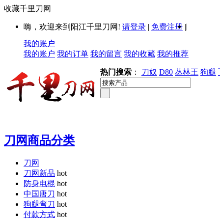
收藏千里刀网
|
嗨，欢迎来到阳江千里刀网!
请登录
|
免费注册
|
我的账户
我的账户
我的订单
我的留言
我的收藏
我的推荐
热门搜索
：
刀奴
D80
丛林王
狗腿
刀网商品分类
刀网
刀网新品
hot
防身电棍
hot
中国唐刀
hot
狗腿弯刀
hot
付款方式
hot