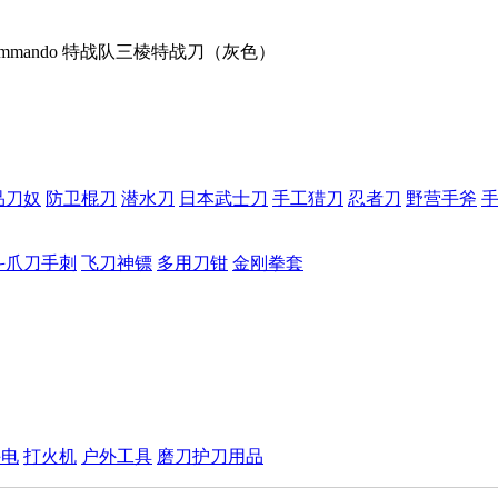
gdkommando 特战队三棱特战刀（灰色）
品刀奴
防卫棍刀
潜水刀
日本武士刀
手工猎刀
忍者刀
野营手斧
斗爪刀手刺
飞刀神镖
多用刀钳
金刚拳套
手电
打火机
户外工具
磨刀护刀用品