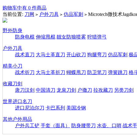
购物车中有 0 件商品
当前位置:
刀网
户外刀具
仿品军刺
Microtech微技术Ja
>
>
>
野外防身
防身电棍
伸缩甩棍
靓女防狼喷雾
狩猎弹弓
户外刀具
战术直刀
大马士革直刀
开山砍刀
狗腿弯刀
仿品军刺
极
精美小刀
战术折刀
大马士革折刀
蝴蝶甩刀
防卫笔刀
弹簧跳刀
格
收藏刀剑
唐刀汉剑
中国清刀
龙泉刀剑
户撒刀
拉孜藏刀
另类刀剑
世界进口名刀
进口尼泊尔刀
卡巴系列
美国冷钢
其他户外用品
户外兵工铲
手套（面具）
防身腰带刀
水壶、口哨
战术