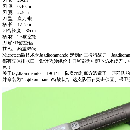
刃 长：20cm
刃 厚：0.40cm
刃 宽：2.2cm
刀 型：直刀/刺
柄 长：12.5cm
闭合长度：36cm
柄 材：T6航空铝
刀 鞘:T6航空铝
其 他：约重650g
Microtech微技术为Jagdkommando 定制的三棱特战
都有立体排水口，设计巧妙绝伦！刀尾部为可卸下防水旋盖，可以
色！
关于Jagdkommando ，1961年一队奥地利军方派遣了
并命名为“Jagdkommando特战队”。这支
队伍在突击侦查、保卫