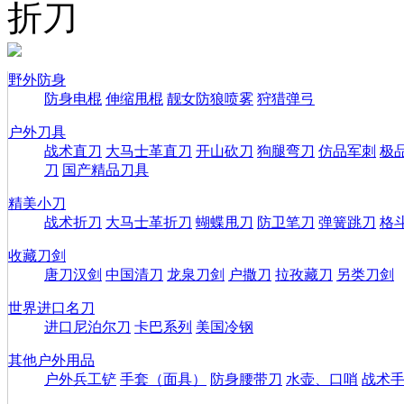
折刀
野外防身
防身电棍
伸缩甩棍
靓女防狼喷雾
狩猎弹弓
户外刀具
战术直刀
大马士革直刀
开山砍刀
狗腿弯刀
仿品军刺
极
刀
国产精品刀具
精美小刀
战术折刀
大马士革折刀
蝴蝶甩刀
防卫笔刀
弹簧跳刀
格
收藏刀剑
唐刀汉剑
中国清刀
龙泉刀剑
户撒刀
拉孜藏刀
另类刀剑
世界进口名刀
进口尼泊尔刀
卡巴系列
美国冷钢
其他户外用品
户外兵工铲
手套（面具）
防身腰带刀
水壶、口哨
战术