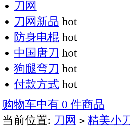
刀网
刀网新品
hot
防身电棍
hot
中国唐刀
hot
狗腿弯刀
hot
付款方式
hot
购物车中有 0 件商品
当前位置:
刀网
精美小
>