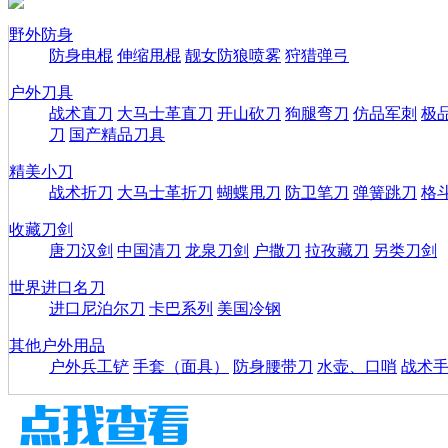
野外防身
防身电棍
伸缩甩棍
靓女防狼喷雾
狩猎弹弓
户外刀具
战术直刀
大马士革直刀
开山砍刀
狗腿弯刀
仿品军刺
极
刀
国产精品刀具
精美小刀
战术折刀
大马士革折刀
蝴蝶甩刀
防卫笔刀
弹簧跳刀
格
收藏刀剑
唐刀汉剑
中国清刀
龙泉刀剑
户撒刀
拉孜藏刀
另类刀剑
世界进口名刀
进口尼泊尔刀
卡巴系列
美国冷钢
其他户外用品
户外兵工铲
手套（面具）
防身腰带刀
水壶、口哨
战术