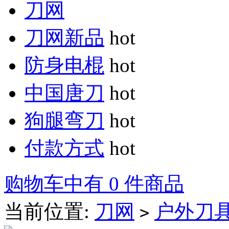
刀网
刀网新品
hot
防身电棍
hot
中国唐刀
hot
狗腿弯刀
hot
付款方式
hot
购物车中有 0 件商品
当前位置:
刀网
户外刀
>