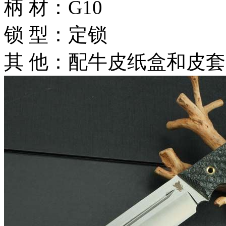
柄 材：G10
锁 型：定锁
其 他：配牛皮纸盒和皮套