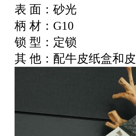
表 面：砂光
柄 材：G10
锁 型：定锁
其 他：配牛皮纸盒和