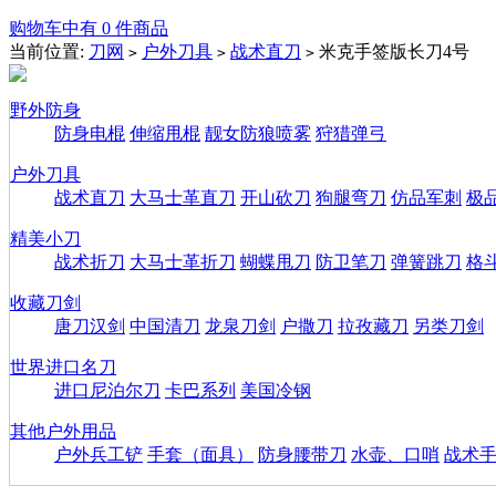
购物车中有 0 件商品
当前位置:
刀网
户外刀具
战术直刀
米克手签版长刀4号
>
>
>
野外防身
防身电棍
伸缩甩棍
靓女防狼喷雾
狩猎弹弓
户外刀具
战术直刀
大马士革直刀
开山砍刀
狗腿弯刀
仿品军刺
极
精美小刀
战术折刀
大马士革折刀
蝴蝶甩刀
防卫笔刀
弹簧跳刀
格
收藏刀剑
唐刀汉剑
中国清刀
龙泉刀剑
户撒刀
拉孜藏刀
另类刀剑
世界进口名刀
进口尼泊尔刀
卡巴系列
美国冷钢
其他户外用品
户外兵工铲
手套（面具）
防身腰带刀
水壶、口哨
战术