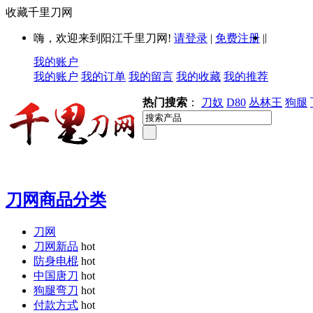
收藏千里刀网
|
嗨，欢迎来到阳江千里刀网!
请登录
|
免费注册
|
我的账户
我的账户
我的订单
我的留言
我的收藏
我的推荐
热门搜索
：
刀奴
D80
丛林王
狗腿
刀网商品分类
刀网
刀网新品
hot
防身电棍
hot
中国唐刀
hot
狗腿弯刀
hot
付款方式
hot