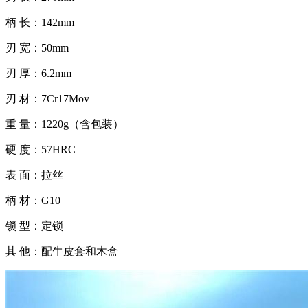
柄 长：142mm
刃 宽：50mm
刃 厚：6.2mm
刃 材：7Cr17Mov
重 量：1220g（含包装）
硬 度：57HRC
表 面：拉丝
柄 材：G10
锁 型：定锁
其 他：配牛皮套和木盒