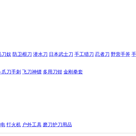
品刀奴
防卫棍刀
潜水刀
日本武士刀
手工猎刀
忍者刀
野营手斧
斗爪刀手刺
飞刀神镖
多用刀钳
金刚拳套
手电
打火机
户外工具
磨刀护刀用品