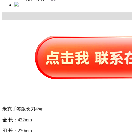
米克手签版长刀4号
全 长：422mm
刃 长：270mm