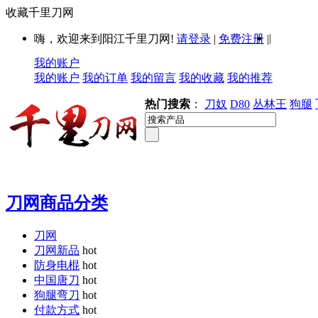
收藏千里刀网
|
嗨，欢迎来到阳江千里刀网!
请登录
|
免费注册
|
我的账户
我的账户
我的订单
我的留言
我的收藏
我的推荐
热门搜索
：
刀奴
D80
丛林王
狗腿
刀网商品分类
刀网
刀网新品
hot
防身电棍
hot
中国唐刀
hot
狗腿弯刀
hot
付款方式
hot