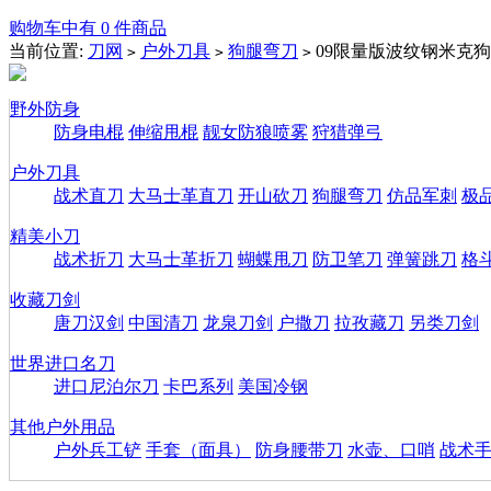
购物车中有 0 件商品
当前位置:
刀网
户外刀具
狗腿弯刀
09限量版波纹钢米克
>
>
>
野外防身
防身电棍
伸缩甩棍
靓女防狼喷雾
狩猎弹弓
户外刀具
战术直刀
大马士革直刀
开山砍刀
狗腿弯刀
仿品军刺
极
精美小刀
战术折刀
大马士革折刀
蝴蝶甩刀
防卫笔刀
弹簧跳刀
格
收藏刀剑
唐刀汉剑
中国清刀
龙泉刀剑
户撒刀
拉孜藏刀
另类刀剑
世界进口名刀
进口尼泊尔刀
卡巴系列
美国冷钢
其他户外用品
户外兵工铲
手套（面具）
防身腰带刀
水壶、口哨
战术