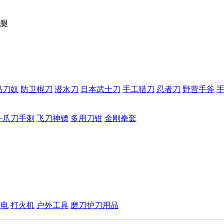
狗腿
品刀奴
防卫棍刀
潜水刀
日本武士刀
手工猎刀
忍者刀
野营手斧
斗爪刀手刺
飞刀神镖
多用刀钳
金刚拳套
手电
打火机
户外工具
磨刀护刀用品