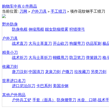
购物车中有 0 件商品
当前位置:
刀网
户外刀具
手工猎刀
项作花纹钢手工猎刀
>
>
>
野外防身
防身电棍
伸缩甩棍
靓女防狼喷雾
狩猎弹弓
户外刀具
战术直刀
大马士革直刀
开山砍刀
狗腿弯刀
仿品军刺
极
精美小刀
战术折刀
大马士革折刀
蝴蝶甩刀
防卫笔刀
弹簧跳刀
格
收藏刀剑
唐刀汉剑
中国清刀
龙泉刀剑
户撒刀
拉孜藏刀
另类刀剑
世界进口名刀
进口尼泊尔刀
卡巴系列
美国冷钢
其他户外用品
户外兵工铲
手套（面具）
防身腰带刀
水壶、口哨
战术