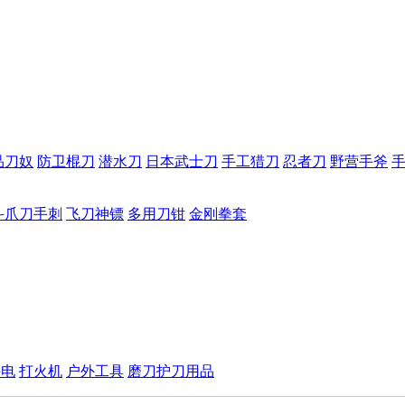
品刀奴
防卫棍刀
潜水刀
日本武士刀
手工猎刀
忍者刀
野营手斧
斗爪刀手刺
飞刀神镖
多用刀钳
金刚拳套
手电
打火机
户外工具
磨刀护刀用品