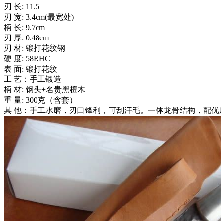
刃 长: 11.5
刃 宽: 3.4cm(最宽处)
柄 长: 9.7cm
刃 厚: 0.48cm
刃 材: 锻打花纹钢
硬 度: 58RHC
表 面: 锻打花纹
工 艺：手工锻造
柄 材: 钢头+名贵黑檀木
重 量: 300克（含套）
其 他：手工水磨，刃口锋利，可刮汗毛。一体龙骨结构，配优