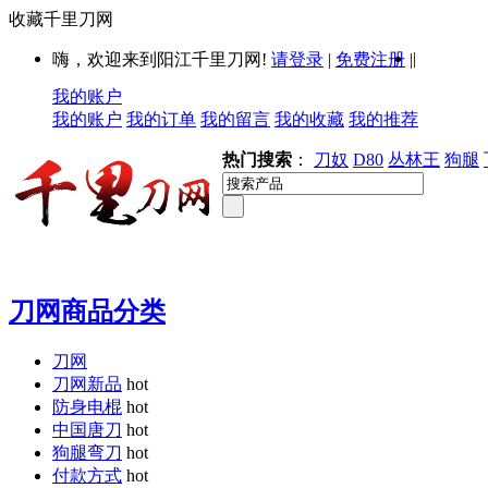
收藏千里刀网
|
嗨，欢迎来到阳江千里刀网!
请登录
|
免费注册
|
我的账户
我的账户
我的订单
我的留言
我的收藏
我的推荐
热门搜索
：
刀奴
D80
丛林王
狗腿
刀网商品分类
刀网
刀网新品
hot
防身电棍
hot
中国唐刀
hot
狗腿弯刀
hot
付款方式
hot