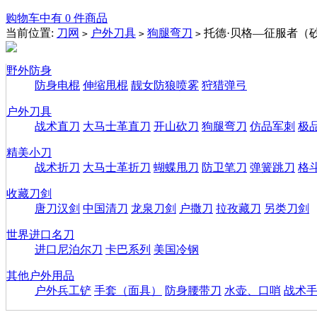
购物车中有 0 件商品
当前位置:
刀网
户外刀具
狗腿弯刀
托德·贝格—征服者（
>
>
>
野外防身
防身电棍
伸缩甩棍
靓女防狼喷雾
狩猎弹弓
户外刀具
战术直刀
大马士革直刀
开山砍刀
狗腿弯刀
仿品军刺
极
精美小刀
战术折刀
大马士革折刀
蝴蝶甩刀
防卫笔刀
弹簧跳刀
格
收藏刀剑
唐刀汉剑
中国清刀
龙泉刀剑
户撒刀
拉孜藏刀
另类刀剑
世界进口名刀
进口尼泊尔刀
卡巴系列
美国冷钢
其他户外用品
户外兵工铲
手套（面具）
防身腰带刀
水壶、口哨
战术