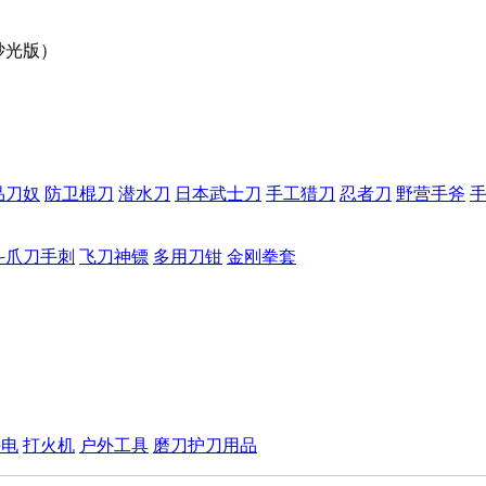
砂光版）
品刀奴
防卫棍刀
潜水刀
日本武士刀
手工猎刀
忍者刀
野营手斧
斗爪刀手刺
飞刀神镖
多用刀钳
金刚拳套
手电
打火机
户外工具
磨刀护刀用品