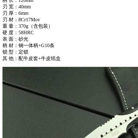
柄 长：120mm
刃 宽：40mm
刃 厚：6mm
刃 材：8Cr17Mov
重 量：370g（含包装）
硬 度：58HRC
表 面：砂光
柄 材：钢一体柄+G10条
锁 型：定锁
其 他：配牛皮套+牛皮纸盒