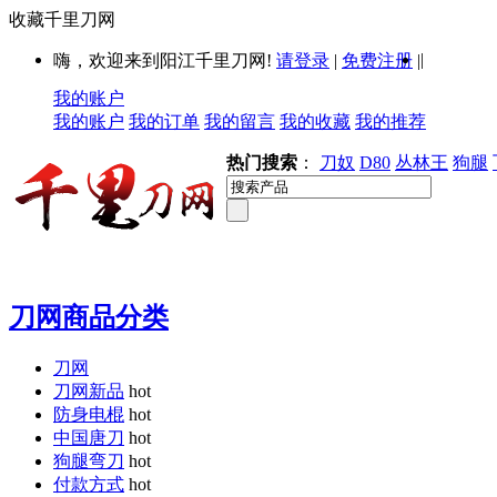
收藏千里刀网
|
嗨，欢迎来到阳江千里刀网!
请登录
|
免费注册
|
我的账户
我的账户
我的订单
我的留言
我的收藏
我的推荐
热门搜索
：
刀奴
D80
丛林王
狗腿
刀网商品分类
刀网
刀网新品
hot
防身电棍
hot
中国唐刀
hot
狗腿弯刀
hot
付款方式
hot