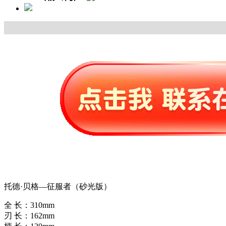
托德·贝格—征服者（砂光版）
全 长：310mm
刃 长：162mm