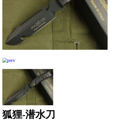
狐狸-潜水刀