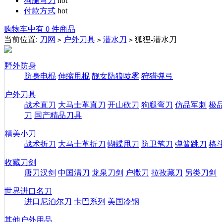
狗腿弯刀
hot
付款方式
hot
购物车中有 0 件商品
当前位置:
刀网
户外刀具
潜水刀
狐狸-潜水刀
>
>
>
野外防身
防身电棍
伸缩甩棍
靓女防狼喷雾
狩猎弹弓
户外刀具
战术直刀
大马士革直刀
开山砍刀
狗腿弯刀
仿品军刺
极
刀
国产精品刀具
精美小刀
战术折刀
大马士革折刀
蝴蝶甩刀
防卫笔刀
弹簧跳刀
格
收藏刀剑
唐刀汉剑
中国清刀
龙泉刀剑
户撒刀
拉孜藏刀
另类刀剑
世界进口名刀
进口尼泊尔刀
卡巴系列
美国冷钢
其他户外用品