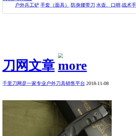
户外兵工铲
手套（面具）
防身腰带刀
水壶、口哨
战术
刀网文章
千里刀网是一家专业户外刀具销售平台
2018-11-08