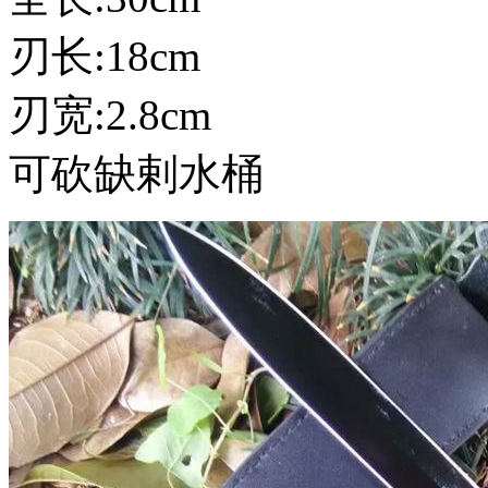
刃长:18cm
刃宽:2.8cm
可砍缺剌水桶