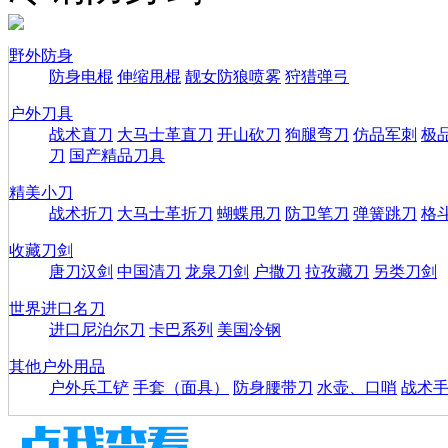
野外防身
防身电棍
伸缩甩棍
靓女防狼喷雾
狩猎弹弓
户外刀具
战术直刀
大马士革直刀
开山砍刀
狗腿弯刀
仿品军刺
极
刀
国产精品刀具
精美小刀
战术折刀
大马士革折刀
蝴蝶甩刀
防卫笔刀
弹簧跳刀
格
收藏刀剑
唐刀汉剑
中国清刀
龙泉刀剑
户撒刀
拉孜藏刀
另类刀剑
世界进口名刀
进口尼泊尔刀
卡巴系列
美国冷钢
其他户外用品
户外兵工铲
手套（面具）
防身腰带刀
水壶、口哨
战术