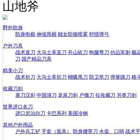
山地斧
野外防身
防身电棍
伸缩甩棍
靓女防狼喷雾
狩猎弹弓
户外刀具
战术直刀
大马士革直刀
开山砍刀
狗腿弯刀
仿品军刺
极
刀
国产精品刀具
精美小刀
战术折刀
大马士革折刀
蝴蝶甩刀
防卫笔刀
弹簧跳刀
格
收藏刀剑
唐刀汉剑
中国清刀
龙泉刀剑
户撒刀
拉孜藏刀
另类刀剑
世界进口名刀
进口尼泊尔刀
卡巴系列
美国冷钢
其他户外用品
户外兵工铲
手套（面具）
防身腰带刀
水壶、口哨
战术