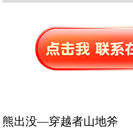
熊出没—穿越者山地斧