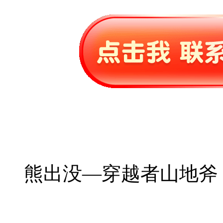
熊出没—穿越者山地斧