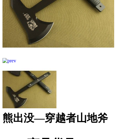
熊出没—穿越者山地斧