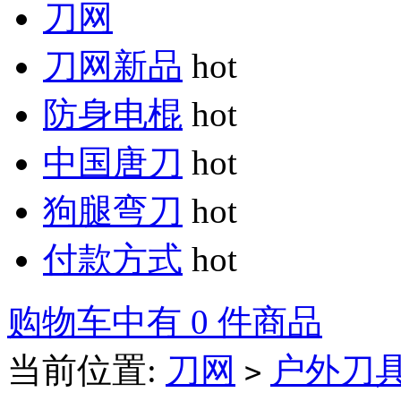
刀网
刀网新品
hot
防身电棍
hot
中国唐刀
hot
狗腿弯刀
hot
付款方式
hot
购物车中有 0 件商品
当前位置:
刀网
户外刀
>