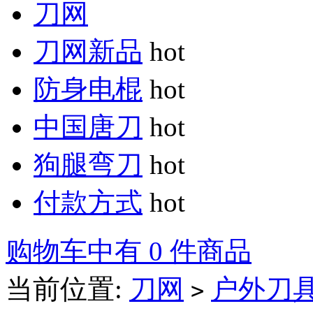
刀网
刀网新品
hot
防身电棍
hot
中国唐刀
hot
狗腿弯刀
hot
付款方式
hot
购物车中有 0 件商品
当前位置:
刀网
户外刀
>