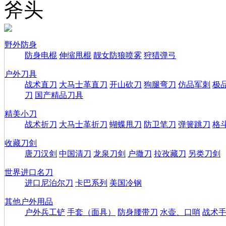
斧头
野外防身
防身电棍
伸缩甩棍
靓女防狼喷雾
狩猎弹弓
户外刀具
战术直刀
大马士革直刀
开山砍刀
狗腿弯刀
仿品军刺
极
刀
国产精品刀具
精美小刀
战术折刀
大马士革折刀
蝴蝶甩刀
防卫笔刀
弹簧跳刀
格
收藏刀剑
唐刀汉剑
中国清刀
龙泉刀剑
户撒刀
拉孜藏刀
另类刀剑
世界进口名刀
进口尼泊尔刀
卡巴系列
美国冷钢
其他户外用品
户外兵工铲
手套（面具）
防身腰带刀
水壶、口哨
战术