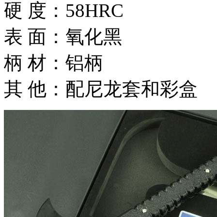
硬 度：58HRC
表 面：氧化黑
柄 材：铝柄
其 他：配尼龙套和彩盒