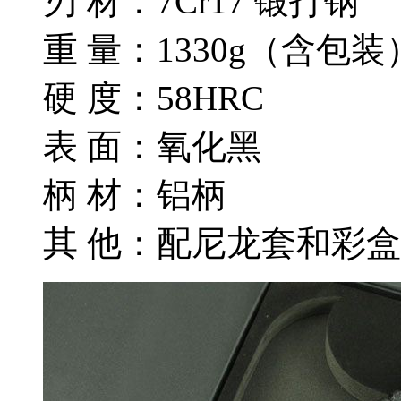
刃 材：7Cr17 锻打钢
重 量：1330g（含包
硬 度：58HRC
表 面：氧化黑
柄 材：铝柄
其 他：配尼龙套和彩盒