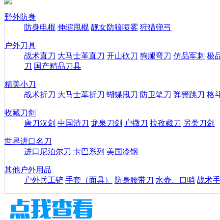
野外防身
防身电棍
伸缩甩棍
靓女防狼喷雾
狩猎弹弓
户外刀具
战术直刀
大马士革直刀
开山砍刀
狗腿弯刀
仿品军刺
极
刀
国产精品刀具
精美小刀
战术折刀
大马士革折刀
蝴蝶甩刀
防卫笔刀
弹簧跳刀
格
收藏刀剑
唐刀汉剑
中国清刀
龙泉刀剑
户撒刀
拉孜藏刀
另类刀剑
世界进口名刀
进口尼泊尔刀
卡巴系列
美国冷钢
其他户外用品
户外兵工铲
手套（面具）
防身腰带刀
水壶、口哨
战术