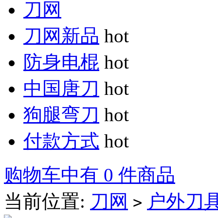
刀网
刀网新品
hot
防身电棍
hot
中国唐刀
hot
狗腿弯刀
hot
付款方式
hot
购物车中有 0 件商品
当前位置:
刀网
户外刀
>