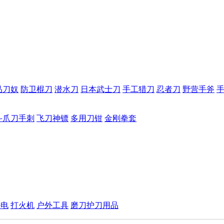
品刀奴
防卫棍刀
潜水刀
日本武士刀
手工猎刀
忍者刀
野营手斧
斗爪刀手刺
飞刀神镖
多用刀钳
金刚拳套
手电
打火机
户外工具
磨刀护刀用品