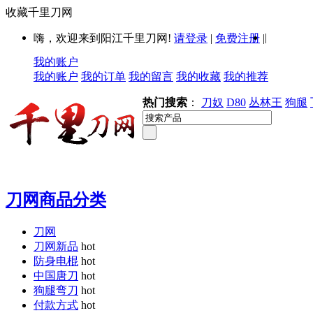
收藏千里刀网
|
嗨，欢迎来到阳江千里刀网!
请登录
|
免费注册
|
我的账户
我的账户
我的订单
我的留言
我的收藏
我的推荐
热门搜索
：
刀奴
D80
丛林王
狗腿
刀网商品分类
刀网
刀网新品
hot
防身电棍
hot
中国唐刀
hot
狗腿弯刀
hot
付款方式
hot