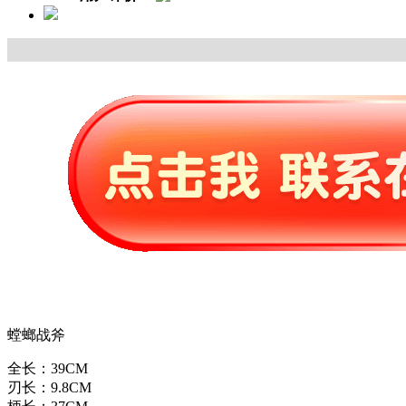
螳螂战斧
全长：39CM
刃长：9.8CM