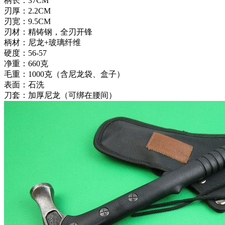
柄长：37CM
刃厚：2.2CM
刃宽：9.5CM
刃材：精铸钢，全刃开锋
柄材：尼龙+玻璃纤维
硬度：56-57
净重：660克
毛重：1000克（含尼龙袋、盒子）
表面：石洗
刀套：加厚尼龙（可绑在腰间）