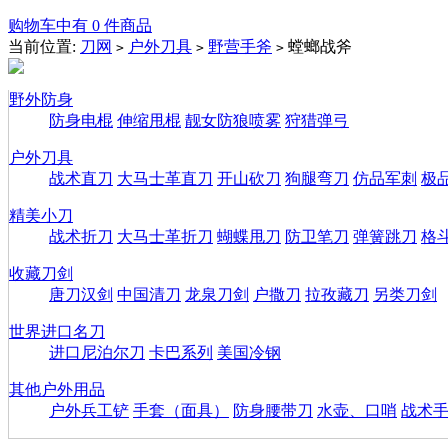
购物车中有 0 件商品
当前位置:
刀网
户外刀具
野营手斧
螳螂战斧
>
>
>
野外防身
防身电棍
伸缩甩棍
靓女防狼喷雾
狩猎弹弓
户外刀具
战术直刀
大马士革直刀
开山砍刀
狗腿弯刀
仿品军刺
极
精美小刀
战术折刀
大马士革折刀
蝴蝶甩刀
防卫笔刀
弹簧跳刀
格
收藏刀剑
唐刀汉剑
中国清刀
龙泉刀剑
户撒刀
拉孜藏刀
另类刀剑
世界进口名刀
进口尼泊尔刀
卡巴系列
美国冷钢
其他户外用品
户外兵工铲
手套（面具）
防身腰带刀
水壶、口哨
战术