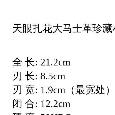
天眼扎花大马士革珍藏
全 长: 21.2cm
刃 长: 8.5cm
刃 宽: 1.9cm（最宽处
闭 合: 12.2cm