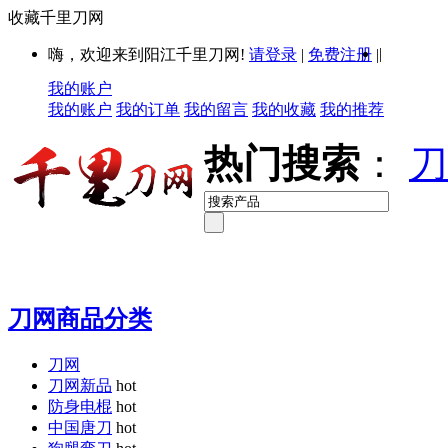
收藏千里刀网
|
嗨，欢迎来到阳江千里刀网!
请登录
|
免费注册
|
我的账户
我的账户
我的订单
我的留言
我的收藏
我的推荐
热门搜索
：
刀
刀网商品分类
刀网
刀网新品
hot
防身电棍
hot
中国唐刀
hot