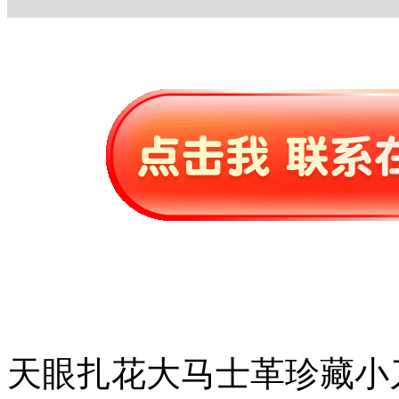
天眼扎花大马士革珍藏小