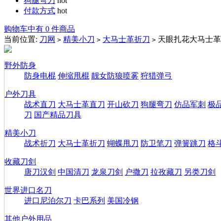
狗腿弯刀
hot
付款方式
hot
购物车中有 0 件商品
当前位置:
刀网
精美小刀
大马士革折刀
天眼扎花大马士革
>
>
>
野外防身
防身电棍
伸缩甩棍
靓女防狼喷雾
狩猎弹弓
户外刀具
战术直刀
大马士革直刀
开山砍刀
狗腿弯刀
仿品军刺
极
刀
国产精品刀具
精美小刀
战术折刀
大马士革折刀
蝴蝶甩刀
防卫笔刀
弹簧跳刀
格
收藏刀剑
唐刀汉剑
中国清刀
龙泉刀剑
户撒刀
拉孜藏刀
另类刀剑
世界进口名刀
进口尼泊尔刀
卡巴系列
美国冷钢
其他户外用品