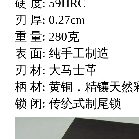
硬 度: 59HRC
刃 厚: 0.27cm
重 量: 280克
表 面: 纯手工制造
刃 材: 大马士革
柄 材: 黄铜，精镶天然
锁 闭: 传统式制尾锁