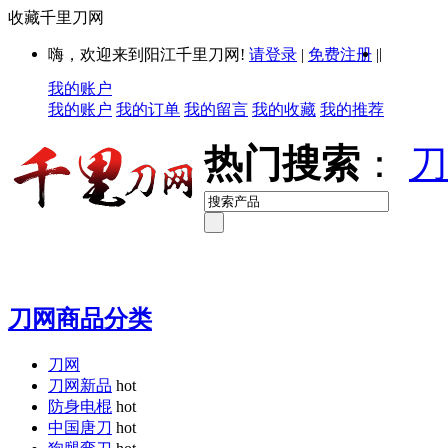
收藏千里刀网
|
嗨，欢迎来到阳江千里刀网!
请登录
|
免费注册
|
我的账户
我的账户
我的订单
我的留言
我的收藏
我的推荐
热门搜索
：
刀
刀网商品分类
刀网
刀网新品
hot
防身电棍
hot
中国唐刀
hot