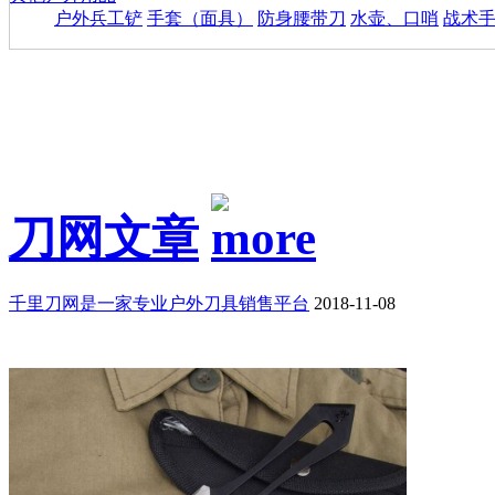
户外兵工铲
手套（面具）
防身腰带刀
水壶、口哨
战术
刀网文章
千里刀网是一家专业户外刀具销售平台
2018-11-08