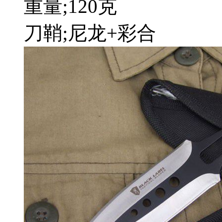
重量;120克
刀鞘;尼龙+彩合