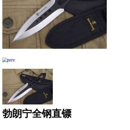
勃朗宁全钢直镖