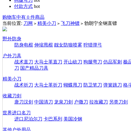
狗腿弯刀
hot
付款方式
hot
购物车中有 0 件商品
当前位置:
刀网
精美小刀
飞刀神镖
勃朗宁全钢直镖
>
>
>
野外防身
防身电棍
伸缩甩棍
靓女防狼喷雾
狩猎弹弓
户外刀具
战术直刀
大马士革直刀
开山砍刀
狗腿弯刀
仿品军刺
极
刀
国产精品刀具
精美小刀
战术折刀
大马士革折刀
蝴蝶甩刀
防卫笔刀
弹簧跳刀
格
收藏刀剑
唐刀汉剑
中国清刀
龙泉刀剑
户撒刀
拉孜藏刀
另类刀剑
世界进口名刀
进口尼泊尔刀
卡巴系列
美国冷钢
其他户外用品