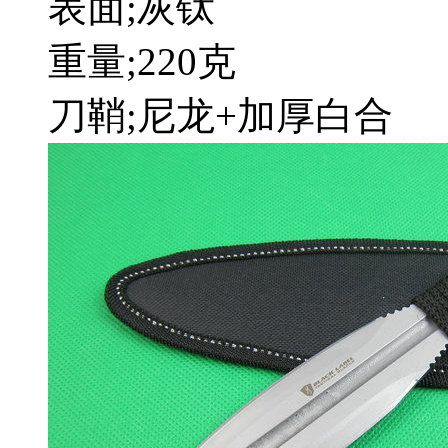
表面;灰钛
重量;220克
刀鞘;尼龙+加厚白合