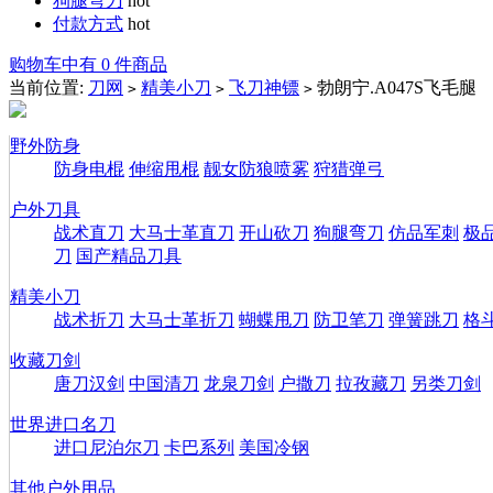
狗腿弯刀
hot
付款方式
hot
购物车中有 0 件商品
当前位置:
刀网
精美小刀
飞刀神镖
勃朗宁.A047S飞毛腿
>
>
>
野外防身
防身电棍
伸缩甩棍
靓女防狼喷雾
狩猎弹弓
户外刀具
战术直刀
大马士革直刀
开山砍刀
狗腿弯刀
仿品军刺
极
刀
国产精品刀具
精美小刀
战术折刀
大马士革折刀
蝴蝶甩刀
防卫笔刀
弹簧跳刀
格
收藏刀剑
唐刀汉剑
中国清刀
龙泉刀剑
户撒刀
拉孜藏刀
另类刀剑
世界进口名刀
进口尼泊尔刀
卡巴系列
美国冷钢
其他户外用品