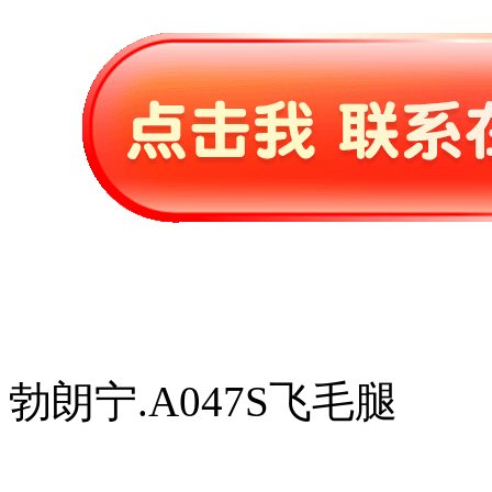
勃朗宁.A047S飞毛腿