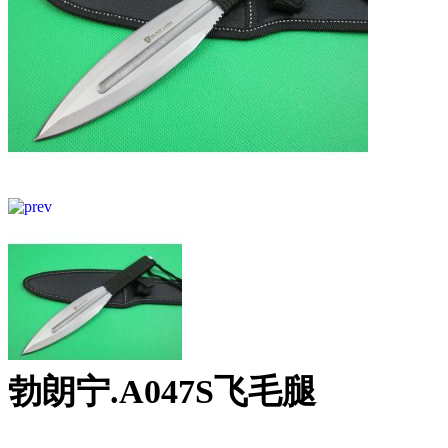
勃朗宁.A047S飞毛腿