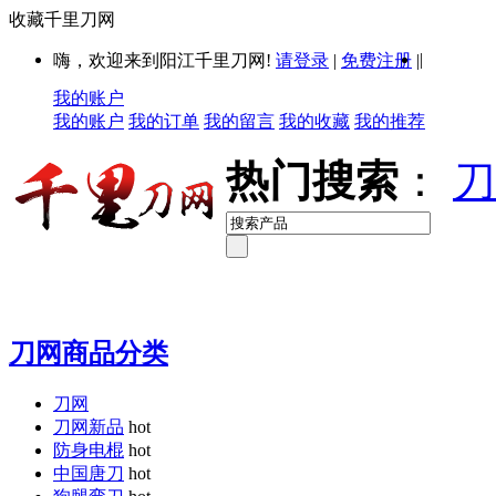
收藏千里刀网
|
嗨，欢迎来到阳江千里刀网!
请登录
|
免费注册
|
我的账户
我的账户
我的订单
我的留言
我的收藏
我的推荐
热门搜索
：
刀
刀网商品分类
刀网
刀网新品
hot
防身电棍
hot
中国唐刀
hot