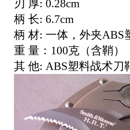
刃 厚: 0.28cm
柄 长: 6.7cm
柄 材: 一体，外夹AB
重 量：100克（含鞘）
其 他: ABS塑料战术刀