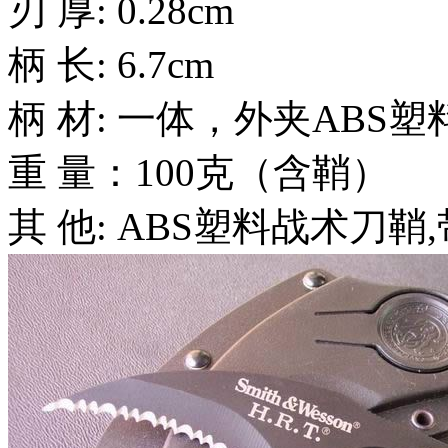
刃 厚: 0.28cm
柄 长: 6.7cm
柄 材: 一体，外夹ABS塑
重 量：100克（含鞘）
其 他: ABS塑料战术刀鞘