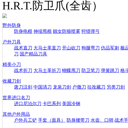
H.R.T.防卫爪(全齿）
野外防身
防身电棍
伸缩甩棍
靓女防狼喷雾
狩猎弹弓
户外刀具
战术直刀
大马士革直刀
开山砍刀
狗腿弯刀
仿品军刺
极
刀
国产精品刀具
精美小刀
战术折刀
大马士革折刀
蝴蝶甩刀
防卫笔刀
弹簧跳刀
格
收藏刀剑
唐刀汉剑
中国清刀
龙泉刀剑
户撒刀
拉孜藏刀
另类刀剑
世界进口名刀
进口尼泊尔刀
卡巴系列
美国冷钢
其他户外用品
户外兵工铲
手套（面具）
防身腰带刀
水壶、口哨
战术