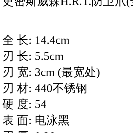
史密斯威森H.R.T.防卫爪
全 长: 14.4cm
刃 长: 5.5cm
刃 宽: 3cm (最宽处)
刃 材: 440不锈钢
硬 度: 54
表 面: 电泳黑