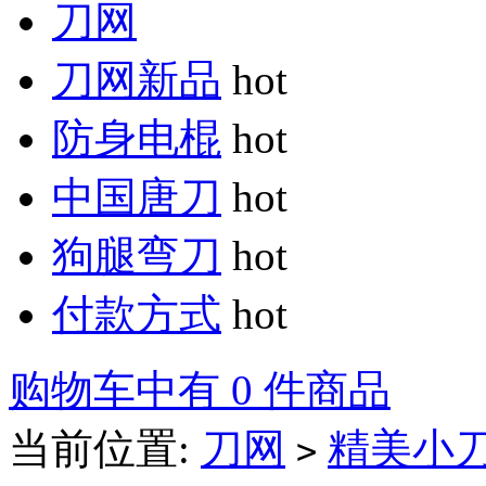
刀网
刀网新品
hot
防身电棍
hot
中国唐刀
hot
狗腿弯刀
hot
付款方式
hot
购物车中有 0 件商品
当前位置:
刀网
精美小
>