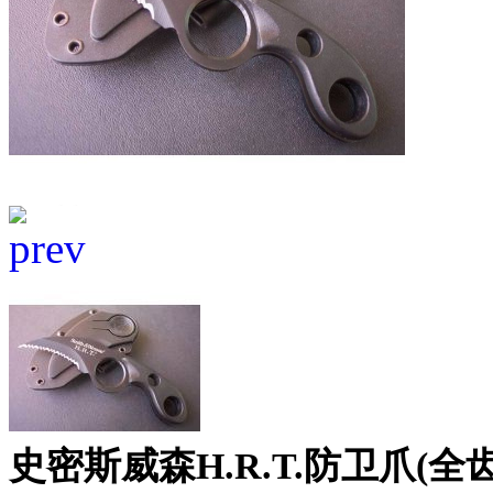
史密斯威森H.R.T.防卫爪(全