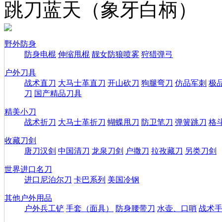
跳刀蓝天（象牙白柄）
野外防身
防身电棍
伸缩甩棍
靓女防狼喷雾
狩猎弹弓
户外刀具
战术直刀
大马士革直刀
开山砍刀
狗腿弯刀
仿品军刺
极
刀
国产精品刀具
精美小刀
战术折刀
大马士革折刀
蝴蝶甩刀
防卫笔刀
弹簧跳刀
格
收藏刀剑
唐刀汉剑
中国清刀
龙泉刀剑
户撒刀
拉孜藏刀
另类刀剑
世界进口名刀
进口尼泊尔刀
卡巴系列
美国冷钢
其他户外用品
户外兵工铲
手套（面具）
防身腰带刀
水壶、口哨
战术