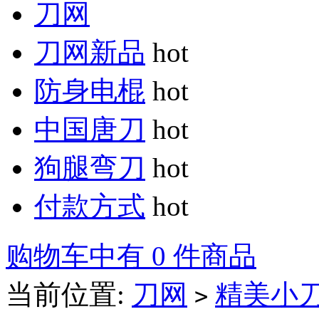
刀网
刀网新品
hot
防身电棍
hot
中国唐刀
hot
狗腿弯刀
hot
付款方式
hot
购物车中有 0 件商品
当前位置:
刀网
精美小
>