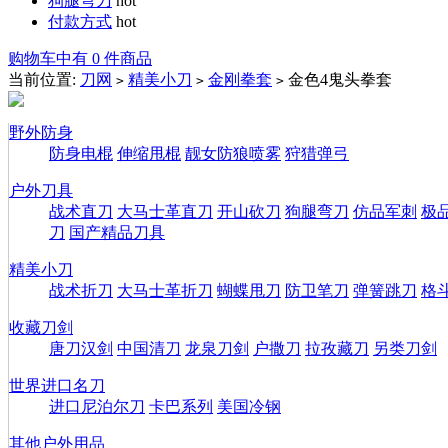
狗腿弯刀
hot
付款方式
hot
购物车中有 0 件商品
当前位置:
刀网
精美小刀
金刚拳套
金色4鬼头拳套
>
>
>
野外防身
防身电棍
伸缩甩棍
靓女防狼喷雾
狩猎弹弓
户外刀具
战术直刀
大马士革直刀
开山砍刀
狗腿弯刀
仿品军刺
极
刀
国产精品刀具
精美小刀
战术折刀
大马士革折刀
蝴蝶甩刀
防卫笔刀
弹簧跳刀
格
收藏刀剑
唐刀汉剑
中国清刀
龙泉刀剑
户撒刀
拉孜藏刀
另类刀剑
世界进口名刀
进口尼泊尔刀
卡巴系列
美国冷钢
其他户外用品