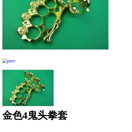
金色4鬼头拳套