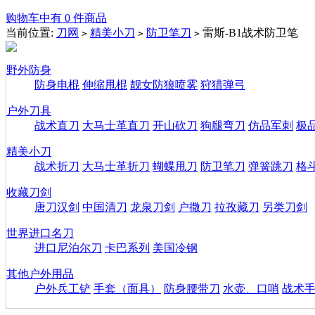
购物车中有 0 件商品
当前位置:
刀网
精美小刀
防卫笔刀
雷斯-B1战术防卫笔
>
>
>
野外防身
防身电棍
伸缩甩棍
靓女防狼喷雾
狩猎弹弓
户外刀具
战术直刀
大马士革直刀
开山砍刀
狗腿弯刀
仿品军刺
极
精美小刀
战术折刀
大马士革折刀
蝴蝶甩刀
防卫笔刀
弹簧跳刀
格
收藏刀剑
唐刀汉剑
中国清刀
龙泉刀剑
户撒刀
拉孜藏刀
另类刀剑
世界进口名刀
进口尼泊尔刀
卡巴系列
美国冷钢
其他户外用品
户外兵工铲
手套（面具）
防身腰带刀
水壶、口哨
战术