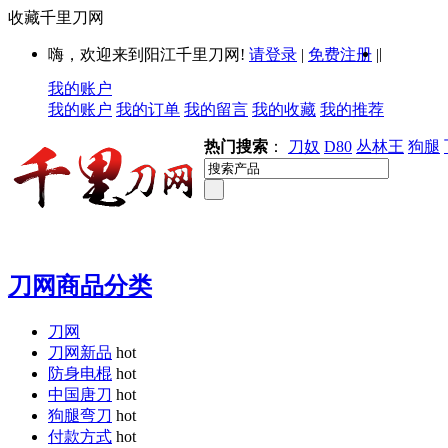
收藏千里刀网
|
嗨，欢迎来到阳江千里刀网!
请登录
|
免费注册
|
我的账户
我的账户
我的订单
我的留言
我的收藏
我的推荐
热门搜索
：
刀奴
D80
丛林王
狗腿
刀网商品分类
刀网
刀网新品
hot
防身电棍
hot
中国唐刀
hot
狗腿弯刀
hot
付款方式
hot