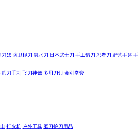
品刀奴
防卫棍刀
潜水刀
日本武士刀
手工猎刀
忍者刀
野营手斧
斗爪刀手刺
飞刀神镖
多用刀钳
金刚拳套
手电
打火机
户外工具
磨刀护刀用品