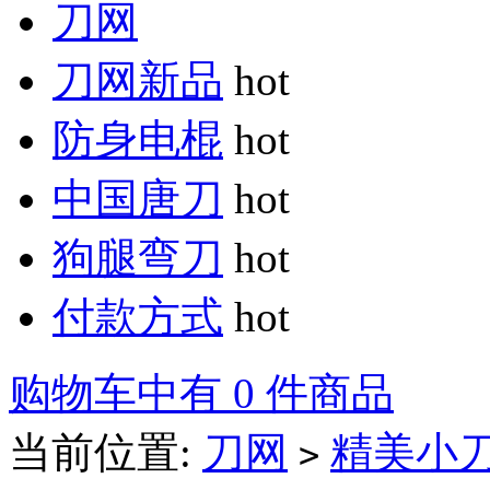
刀网
刀网新品
hot
防身电棍
hot
中国唐刀
hot
狗腿弯刀
hot
付款方式
hot
购物车中有 0 件商品
当前位置:
刀网
精美小
>