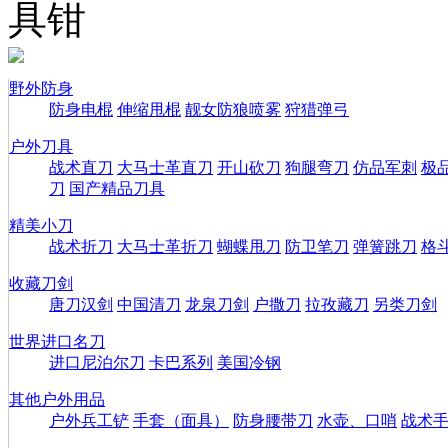
具钳
野外防身
防身电棍
伸缩甩棍
靓女防狼喷雾
狩猎弹弓
户外刀具
战术直刀
大马士革直刀
开山砍刀
狗腿弯刀
仿品军刺
极
刀
国产精品刀具
精美小刀
战术折刀
大马士革折刀
蝴蝶甩刀
防卫笔刀
弹簧跳刀
格
收藏刀剑
唐刀汉剑
中国清刀
龙泉刀剑
户撒刀
拉孜藏刀
另类刀剑
世界进口名刀
进口尼泊尔刀
卡巴系列
美国冷钢
其他户外用品
户外兵工铲
手套（面具）
防身腰带刀
水壶、口哨
战术