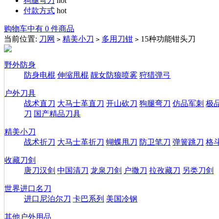
狗腿弯刀
hot
付款方式
hot
购物车中有 0 件商品
当前位置:
刀网
精美小刀
多用刀钳
15种功能钳头刀
>
>
>
野外防身
防身电棍
伸缩甩棍
靓女防狼喷雾
狩猎弹弓
户外刀具
战术直刀
大马士革直刀
开山砍刀
狗腿弯刀
仿品军刺
极
刀
国产精品刀具
精美小刀
战术折刀
大马士革折刀
蝴蝶甩刀
防卫笔刀
弹簧跳刀
格
收藏刀剑
唐刀汉剑
中国清刀
龙泉刀剑
户撒刀
拉孜藏刀
另类刀剑
世界进口名刀
进口尼泊尔刀
卡巴系列
美国冷钢
其他户外用品