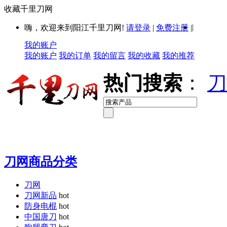
收藏千里刀网
|
嗨，欢迎来到阳江千里刀网!
请登录
|
免费注册
|
我的账户
我的账户
我的订单
我的留言
我的收藏
我的推荐
热门搜索
：
刀
刀网商品分类
刀网
刀网新品
hot
防身电棍
hot
中国唐刀
hot