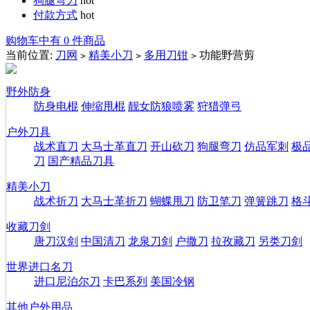
狗腿弯刀
hot
付款方式
hot
购物车中有 0 件商品
当前位置:
刀网
精美小刀
多用刀钳
功能野营剪
>
>
>
野外防身
防身电棍
伸缩甩棍
靓女防狼喷雾
狩猎弹弓
户外刀具
战术直刀
大马士革直刀
开山砍刀
狗腿弯刀
仿品军刺
极
刀
国产精品刀具
精美小刀
战术折刀
大马士革折刀
蝴蝶甩刀
防卫笔刀
弹簧跳刀
格
收藏刀剑
唐刀汉剑
中国清刀
龙泉刀剑
户撒刀
拉孜藏刀
另类刀剑
世界进口名刀
进口尼泊尔刀
卡巴系列
美国冷钢
其他户外用品