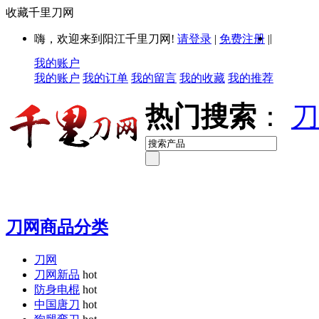
收藏千里刀网
|
嗨，欢迎来到阳江千里刀网!
请登录
|
免费注册
|
我的账户
我的账户
我的订单
我的留言
我的收藏
我的推荐
热门搜索
：
刀
刀网商品分类
刀网
刀网新品
hot
防身电棍
hot
中国唐刀
hot