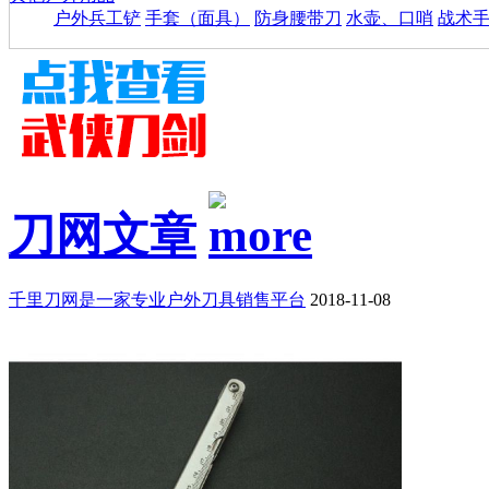
户外兵工铲
手套（面具）
防身腰带刀
水壶、口哨
战术
刀网文章
千里刀网是一家专业户外刀具销售平台
2018-11-08