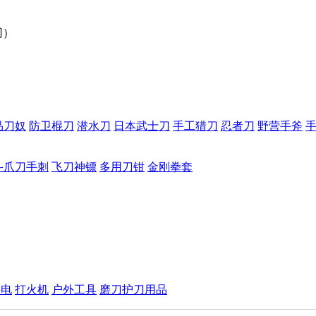
刃）
品刀奴
防卫棍刀
潜水刀
日本武士刀
手工猎刀
忍者刀
野营手斧
斗爪刀手刺
飞刀神镖
多用刀钳
金刚拳套
手电
打火机
户外工具
磨刀护刀用品