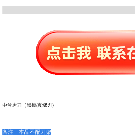
中号唐刀（黑檀/真烧刃）
备注：本品不配刀架