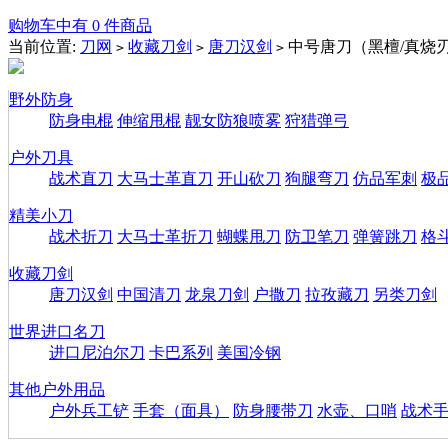
购物车中有 0 件商品
当前位置:
刀网
收藏刀剑
唐刀汉剑
中号唐刀（黑檀/真烧
>
>
>
野外防身
防身电棍
伸缩甩棍
靓女防狼喷雾
狩猎弹弓
户外刀具
战术直刀
大马士革直刀
开山砍刀
狗腿弯刀
仿品军刺
极
精美小刀
战术折刀
大马士革折刀
蝴蝶甩刀
防卫笔刀
弹簧跳刀
格
收藏刀剑
唐刀汉剑
中国清刀
龙泉刀剑
户撒刀
拉孜藏刀
另类刀剑
世界进口名刀
进口尼泊尔刀
卡巴系列
美国冷钢
其他户外用品
户外兵工铲
手套（面具）
防身腰带刀
水壶、口哨
战术