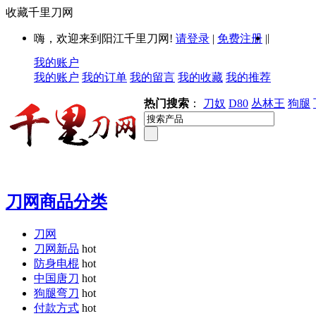
收藏千里刀网
|
嗨，欢迎来到阳江千里刀网!
请登录
|
免费注册
|
我的账户
我的账户
我的订单
我的留言
我的收藏
我的推荐
热门搜索
：
刀奴
D80
丛林王
狗腿
刀网商品分类
刀网
刀网新品
hot
防身电棍
hot
中国唐刀
hot
狗腿弯刀
hot
付款方式
hot