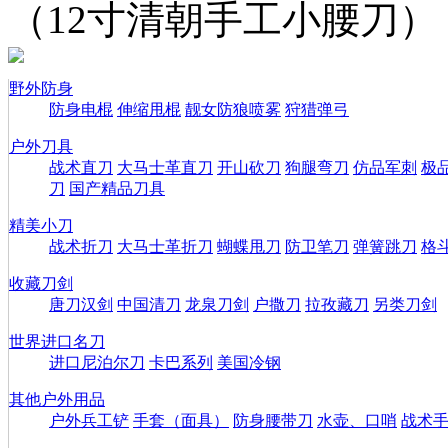
（12寸清朝手工小腰刀）
野外防身
防身电棍
伸缩甩棍
靓女防狼喷雾
狩猎弹弓
户外刀具
战术直刀
大马士革直刀
开山砍刀
狗腿弯刀
仿品军刺
极
刀
国产精品刀具
精美小刀
战术折刀
大马士革折刀
蝴蝶甩刀
防卫笔刀
弹簧跳刀
格
收藏刀剑
唐刀汉剑
中国清刀
龙泉刀剑
户撒刀
拉孜藏刀
另类刀剑
世界进口名刀
进口尼泊尔刀
卡巴系列
美国冷钢
其他户外用品
户外兵工铲
手套（面具）
防身腰带刀
水壶、口哨
战术