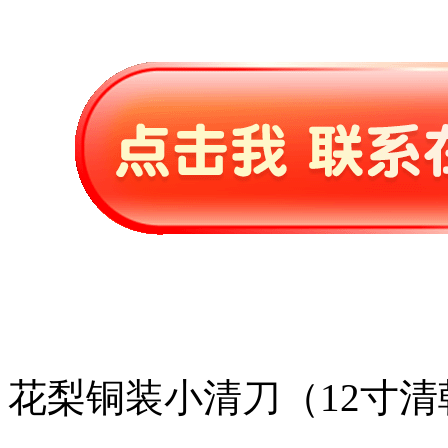
花梨铜装小清刀（12寸