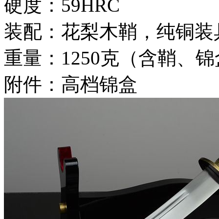
硬度：59HRC
装配：花梨木鞘，纯铜装
重量：1250克（含鞘、
附件：高档锦盒