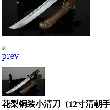
花梨铜装小清刀（12寸清朝