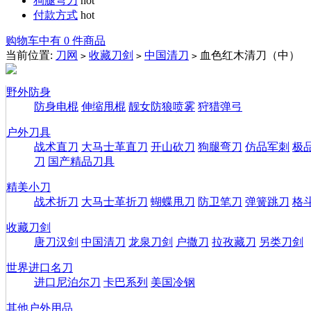
狗腿弯刀
hot
付款方式
hot
购物车中有 0 件商品
当前位置:
刀网
收藏刀剑
中国清刀
血色红木清刀（中）
>
>
>
野外防身
防身电棍
伸缩甩棍
靓女防狼喷雾
狩猎弹弓
户外刀具
战术直刀
大马士革直刀
开山砍刀
狗腿弯刀
仿品军刺
极
刀
国产精品刀具
精美小刀
战术折刀
大马士革折刀
蝴蝶甩刀
防卫笔刀
弹簧跳刀
格
收藏刀剑
唐刀汉剑
中国清刀
龙泉刀剑
户撒刀
拉孜藏刀
另类刀剑
世界进口名刀
进口尼泊尔刀
卡巴系列
美国冷钢
其他户外用品