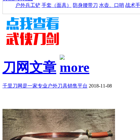
户外兵工铲
手套（面具）
防身腰带刀
水壶、口哨
战术
刀网文章
千里刀网是一家专业户外刀具销售平台
2018-11-08