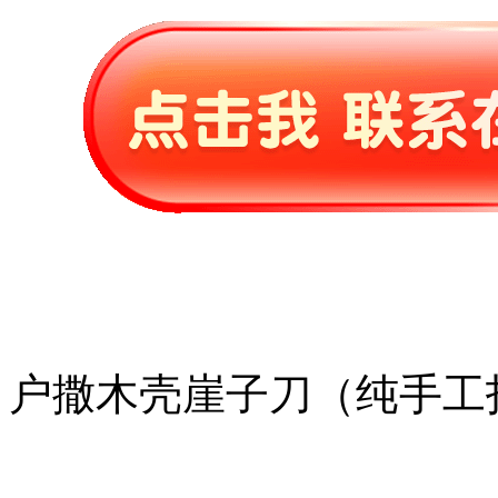
户撒木壳崖子刀（纯手工