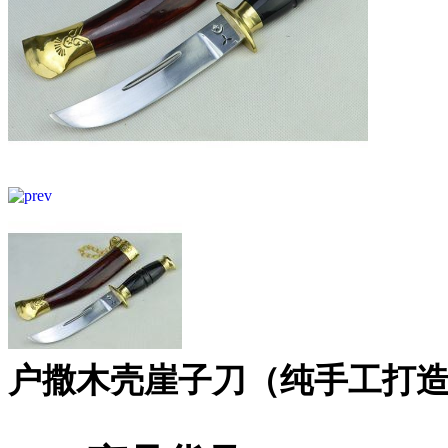
户撒木壳崖子刀（纯手工打