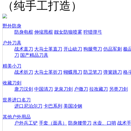
（纯手工打造）
野外防身
防身电棍
伸缩甩棍
靓女防狼喷雾
狩猎弹弓
户外刀具
战术直刀
大马士革直刀
开山砍刀
狗腿弯刀
仿品军刺
极
刀
国产精品刀具
精美小刀
战术折刀
大马士革折刀
蝴蝶甩刀
防卫笔刀
弹簧跳刀
格
收藏刀剑
唐刀汉剑
中国清刀
龙泉刀剑
户撒刀
拉孜藏刀
另类刀剑
世界进口名刀
进口尼泊尔刀
卡巴系列
美国冷钢
其他户外用品
户外兵工铲
手套（面具）
防身腰带刀
水壶、口哨
战术