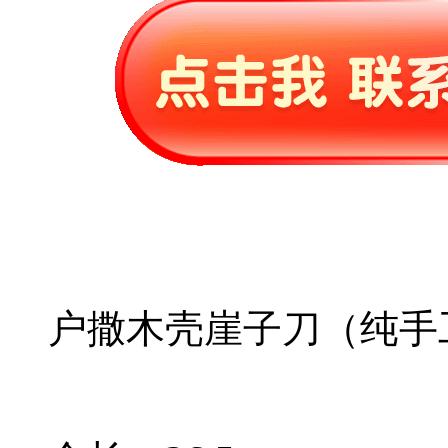
户撒木壳崖子刀（纯手