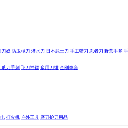
品刀奴
防卫棍刀
潜水刀
日本武士刀
手工猎刀
忍者刀
野营手斧
斗爪刀手刺
飞刀神镖
多用刀钳
金刚拳套
手电
打火机
户外工具
磨刀护刀用品