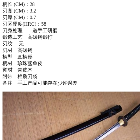
柄长 (CM)：28
刃宽 (CM)：3.2
刃厚 (CM)：0.7
刃区硬度(HRC)：58
刀身处理：十道手工研磨
锻造工艺：高碳钢锻打
刃纹： 无
刃材：高碳钢
柄型：直柄形
柄材：珍珠鲨鱼皮
鞘材：青皮木
附带：棉质刀袋
备注：手工产品可能存在少许误差