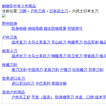
购物车中有 0 件商品
当前位置:
刀网
户外刀具
日本武士刀
六武士日本太刀
>
>
>
野外防身
防身电棍
伸缩甩棍
靓女防狼喷雾
狩猎弹弓
户外刀具
战术直刀
大马士革直刀
开山砍刀
狗腿弯刀
仿品军刺
极
精美小刀
战术折刀
大马士革折刀
蝴蝶甩刀
防卫笔刀
弹簧跳刀
格
收藏刀剑
唐刀汉剑
中国清刀
龙泉刀剑
户撒刀
拉孜藏刀
另类刀剑
世界进口名刀
进口尼泊尔刀
卡巴系列
美国冷钢
其他户外用品
户外兵工铲
手套（面具）
防身腰带刀
水壶、口哨
战术