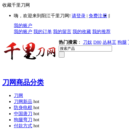
收藏千里刀网
|
嗨，欢迎来到阳江千里刀网!
请登录
|
免费注册
|
我的账户
我的账户
我的订单
我的留言
我的收藏
我的推荐
热门搜索
：
刀奴
D80
丛林王
狗腿
刀网商品分类
刀网
刀网新品
hot
防身电棍
hot
中国唐刀
hot
狗腿弯刀
hot
付款方式
hot