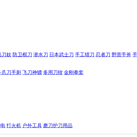
品刀奴
防卫棍刀
潜水刀
日本武士刀
手工猎刀
忍者刀
野营手斧
斗爪刀手刺
飞刀神镖
多用刀钳
金刚拳套
手电
打火机
户外工具
磨刀护刀用品