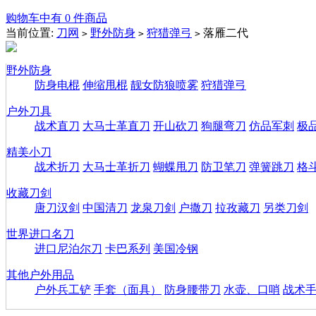
购物车中有 0 件商品
当前位置:
刀网
野外防身
狩猎弹弓
落雁二代
>
>
>
野外防身
防身电棍
伸缩甩棍
靓女防狼喷雾
狩猎弹弓
户外刀具
战术直刀
大马士革直刀
开山砍刀
狗腿弯刀
仿品军刺
极
精美小刀
战术折刀
大马士革折刀
蝴蝶甩刀
防卫笔刀
弹簧跳刀
格
收藏刀剑
唐刀汉剑
中国清刀
龙泉刀剑
户撒刀
拉孜藏刀
另类刀剑
世界进口名刀
进口尼泊尔刀
卡巴系列
美国冷钢
其他户外用品
户外兵工铲
手套（面具）
防身腰带刀
水壶、口哨
战术