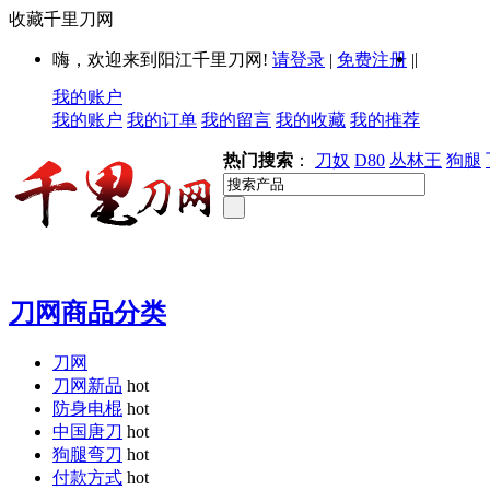
收藏千里刀网
|
嗨，欢迎来到阳江千里刀网!
请登录
|
免费注册
|
我的账户
我的账户
我的订单
我的留言
我的收藏
我的推荐
热门搜索
：
刀奴
D80
丛林王
狗腿
刀网商品分类
刀网
刀网新品
hot
防身电棍
hot
中国唐刀
hot
狗腿弯刀
hot
付款方式
hot