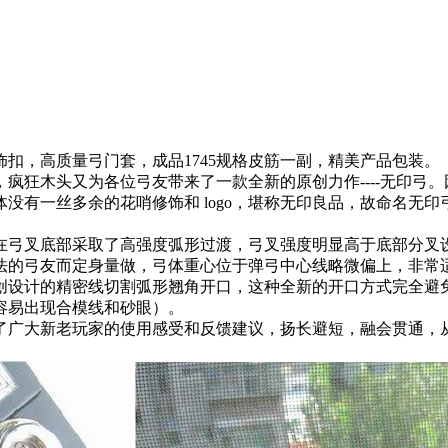
扣，高质量弓门套，成品1745规格皮筋一副，精美产品包装。
疯狂木头又为各位弓友带来了一款全新的原创力作----无印弓
没有一丝多余的花哨修饰和 logo，堪称无印良品，故命名无印
在弓叉底部采取了高强度弧形过渡，弓叉强度明显高于底部分叉
法的弓友而定身量做，弓体重心位于弹弓中心线略微偏上，非常
创设计的精密线切割弧形翘角开口，这种全新的开口方式完全避
容易出现合模线和砂眼）。
了广大新老玩家的使用感受和反馈建议，扬长避短，融会贯通，