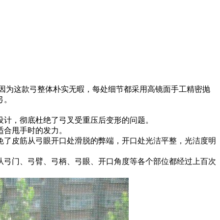
。因为这款弓整体朴实无暇，每处细节都采用高镜面手工精密抛
弓。
设计，彻底杜绝了弓叉受重压后变形的问题。
适合甩手时的发力。
免了皮筋从弓眼开口处滑脱的弊端，开口处光洁平整，光洁度明
从弓门、弓臂、弓柄、弓眼、开口角度等各个部位都经过上百次