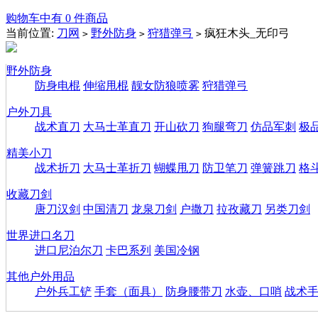
购物车中有 0 件商品
当前位置:
刀网
野外防身
狩猎弹弓
疯狂木头_无印弓
>
>
>
野外防身
防身电棍
伸缩甩棍
靓女防狼喷雾
狩猎弹弓
户外刀具
战术直刀
大马士革直刀
开山砍刀
狗腿弯刀
仿品军刺
极
精美小刀
战术折刀
大马士革折刀
蝴蝶甩刀
防卫笔刀
弹簧跳刀
格
收藏刀剑
唐刀汉剑
中国清刀
龙泉刀剑
户撒刀
拉孜藏刀
另类刀剑
世界进口名刀
进口尼泊尔刀
卡巴系列
美国冷钢
其他户外用品
户外兵工铲
手套（面具）
防身腰带刀
水壶、口哨
战术