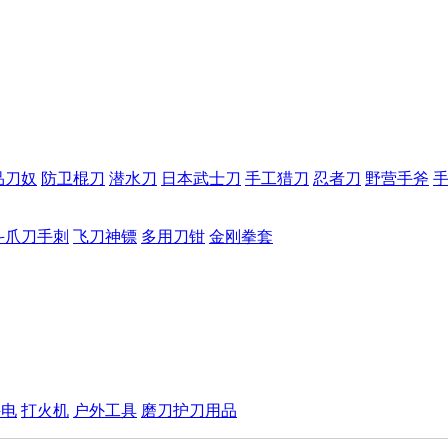
品刀奴
防卫棍刀
潜水刀
日本武士刀
手工猎刀
忍者刀
野营手斧
斗爪刀手刺
飞刀神镖
多用刀钳
金刚拳套
手电
打火机
户外工具
磨刀护刀用品