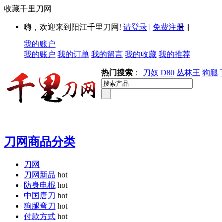
收藏千里刀网
|
嗨，欢迎来到阳江千里刀网!
请登录
|
免费注册
|
我的账户
我的账户
我的订单
我的留言
我的收藏
我的推荐
热门搜索
：
刀奴
D80
丛林王
狗腿
刀网商品分类
刀网
刀网新品
hot
防身电棍
hot
中国唐刀
hot
狗腿弯刀
hot
付款方式
hot