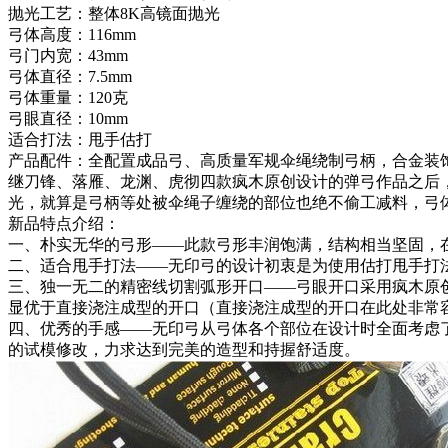
抛光工艺：整体8K高镜面抛光
弓体高度：116mm
弓门内宽：43mm
弓体直径：7.5mm
弓体重量：120克
弓眼直径：10mm
适合打法：甩手估打
产品配件：全配置成品弓、高质量军规伞绳绕制弓柄，合金装饰
继刀锋、落雁、龙渊、虎彻四款疯木原创设计的弹弓作品之后，
光，就算是弓柄等处被伞绳子缠绕的部位也绝不偷工减料，弓体
新品特点介绍：
一、朴实无华的弓形——此款弓形丰润饱满，结构相当坚固，
二、适合甩手打法——无印弓的设计初衷是为使用估打甩手打
三、独一无二的精密线切割弧形开口——弓眼开口采用疯木原
显优于直接浇注成型的开口（直接浇注成型的开口在此处非常
四、优秀的手感——无印弓从弓体各个部位在设计时全面考虑
的试模修改，力求达到完美的造型和持握舒适度。