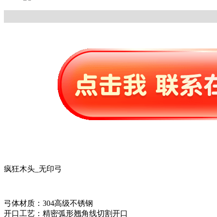
疯狂木头_无印弓
弓体材质：304高级不锈钢
开口工艺：精密弧形翘角线切割开口